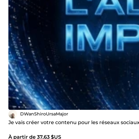
DWanShiroUrsaMajor
Je vais créer votre contenu pour les réseaux sociau
À partir de 37,63 $US