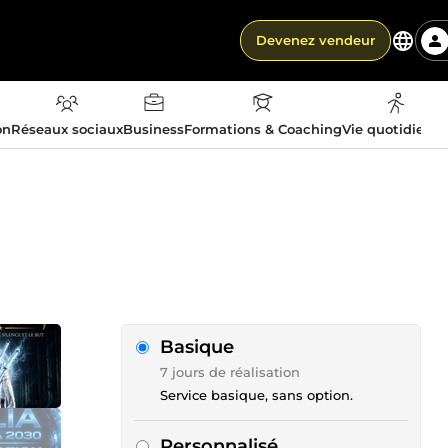
Devenez vendeur
on
Réseaux sociaux
Business
Formations & Coaching
Vie quotidienn
Basique
7 jours de réalisation
Service basique, sans option.
Personnalisé