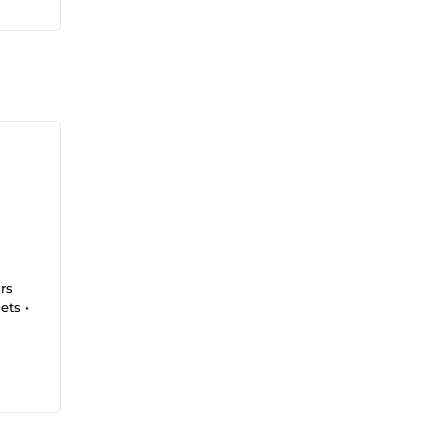
rs
ets •