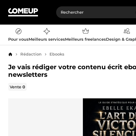
Pour vous
Meilleurs services
Meilleurs freelances
Design & Gra
Rédaction
Ebooks
Accueil
Je vais rédiger votre contenu écrit eb
newsletters
Vente
0