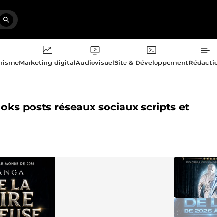
phisme
Marketing digital
Audiovisuel
Site & Développement
Rédacti
ooks posts réseaux sociaux scripts et