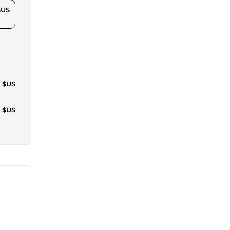
$US
3 $US
9 $US