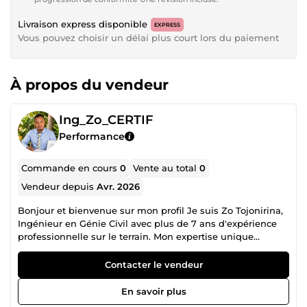
Livraison express disponible
EXPRESS
Vous pouvez choisir un délai plus court lors du paiement
À propos du vendeur
Ing_Zo_CERTIF
Performance
Commande en cours
0
Vente au total
0
Vendeur depuis
Avr. 2026
Bonjour et bienvenue sur mon profil Je suis Zo Tojonirina,
Ingénieur en Génie Civil avec plus de 7 ans d'expérience
professionnelle sur le terrain. Mon expertise unique
combine la rigueur de l'ingénierie technique et la maîtrise
absolue des standards de certification internationaux. Vous
Contacter le vendeur
êtes une coopérative, une ONG ou une PME agricole avec
un objectif clair : accéder aux marchés internationaux ? Le
En savoir plus
problème n’est pas la production. Le vrai blocage se situe