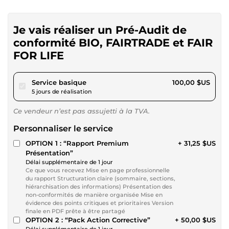
Je vais réaliser un Pré-Audit de
conformité BIO, FAIRTRADE et FAIR
FOR LIFE
pour 92,16 $US
Service basique
100,00 $US
5 jours de réalisation
Ce vendeur n’est pas assujetti à la TVA.
Personnaliser le service
OPTION 1 : “Rapport Premium
+ 31,25 $US
Présentation”
Délai supplémentaire de 1 jour
Ce que vous recevez Mise en page professionnelle
du rapport Structuration claire (sommaire, sections,
hiérarchisation des informations) Présentation des
non-conformités de manière organisée Mise en
évidence des points critiques et prioritaires Version
finale en PDF prête à être partagé
OPTION 2 : “Pack Action Corrective”
+ 50,00 $US
Délai supplémentaire de 1 jour