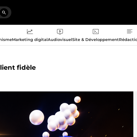
phisme
Marketing digital
Audiovisuel
Site & Développement
Rédacti
ient fidèle