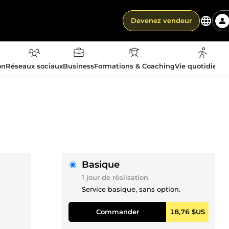
Devenez vendeur
on
Réseaux sociaux
Business
Formations & Coaching
Vie quotidienn
Basique
1 jour de réalisation
Service basique, sans option.
Commander
18,76 $US