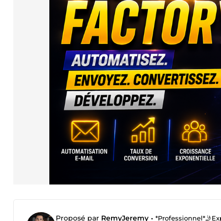
Proposé par
RemyJeremy
•
*Professionnel*🤳Ex