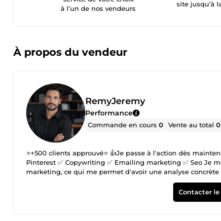
site jusqu’à l
à l’un de nos vendeurs
À propos du vendeur
RemyJeremy
Performance
Commande en cours
0
Vente au total
0
⭐+500 clients approuvé⭐ 👍Je passe à l'action dès maintenant Mon expertise🧑‍🎓 ✅ Tiktok Ads, Facebook Ads, ✅ Snapchat ads, 🔴
Pinterest ✅ Copywriting ✅ Emailing marketing ✅ Seo Je me 
marketing, ce qui me permet d'avoir une analyse concrète e
✔️ Création d'offre Au plaisir d'échanger avec vous sur votr
Contacter le