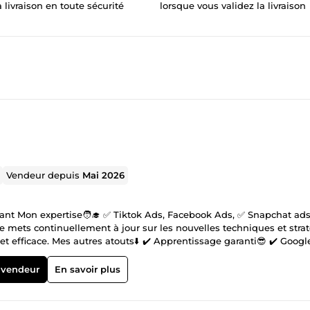
a livraison en toute sécurité
lorsque vous validez la livraison
Vendeur depuis
Mai 2026
mets continuellement à jour sur les nouvelles techniques et stra
t efficace. Mes autres atouts⬇️ ✔️ Apprentissage garanti😎 ✔️ Googl
e projet ! Contactez-moi.✍️
 vendeur
En savoir plus