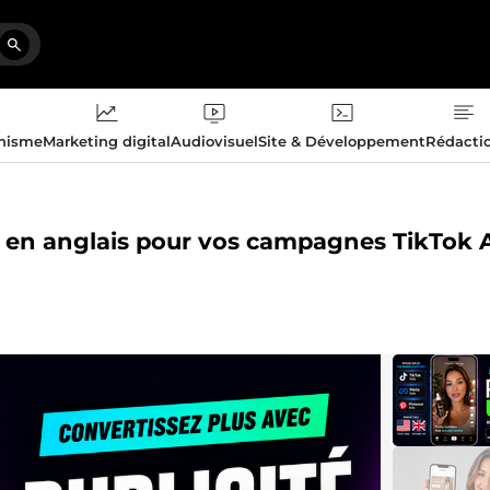
phisme
Marketing digital
Audiovisuel
Site & Développement
Rédacti
GC en anglais pour vos campagnes TikTok 