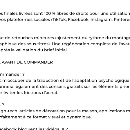
os finales livrées sont 100 % libres de droits pour une utilisatio
vos plateformes sociales (TikTok, Facebook, Instagram, Pinteres
 phase de retouches mineures (ajustement du rythme du montag
aphique des sous-titres). Une régénération complète de l'avat
ès la validation du brief initial.
RE AVANT DE COMMANDER
 commander ?
t m'occuper de la traduction et de l'adaptation psychologique
onnerai également des conseils gratuits sur les éléments priori
éviter les frictions d'achat.
 ?
gh-tech, articles de décoration pour la maison, applications m
arfaitement à ce format visuel et dynamique.
Facebook bloquent les vidéos IA ?