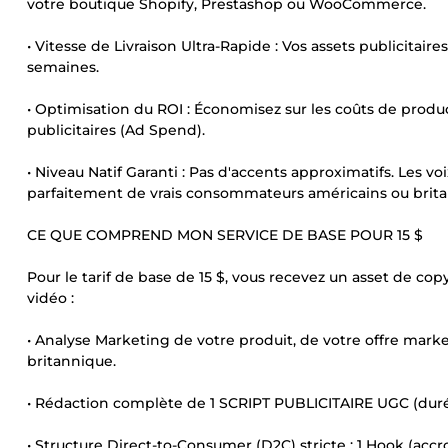
votre boutique Shopify, Prestashop ou WooCommerce.
• Vitesse de Livraison Ultra-Rapide : Vos assets publicitai
semaines.
• Optimisation du ROI : Économisez sur les coûts de prod
publicitaires (Ad Spend).
• Niveau Natif Garanti : Pas d'accents approximatifs. Les voi
parfaitement de vrais consommateurs américains ou brita
CE QUE COMPREND MON SERVICE DE BASE POUR 15 $
Pour le tarif de base de 15 $, vous recevez un asset de c
vidéo :
• Analyse Marketing de votre produit, de votre offre mark
britannique.
• Rédaction complète de 1 SCRIPT PUBLICITAIRE UGC (durée
• Structure Direct-to-Consumer (D2C) stricte : 1 Hook (accro