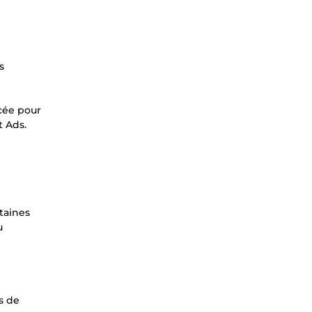
n
s
cée pour
t Ads.
taines
u
s de