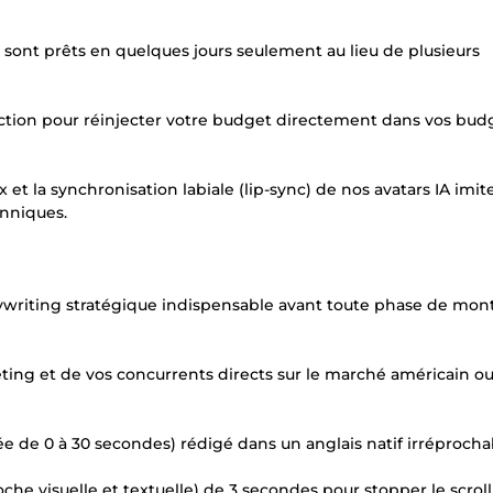
res sont prêts en quelques jours seulement au lieu de plusieurs
uction pour réinjecter votre budget directement dans vos bud
x et la synchronisation labiale (lip-sync) de nos avatars IA imit
nniques.
opywriting stratégique indispensable avant toute phase de mo
eting et de vos concurrents directs sur le marché américain o
 de 0 à 30 secondes) rédigé dans un anglais natif irréprocha
che visuelle et textuelle) de 3 secondes pour stopper le scroll