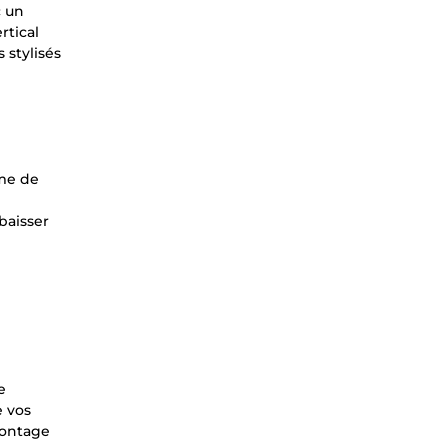
c un
rtical
 stylisés
hme de
baisser
e
e vos
montage