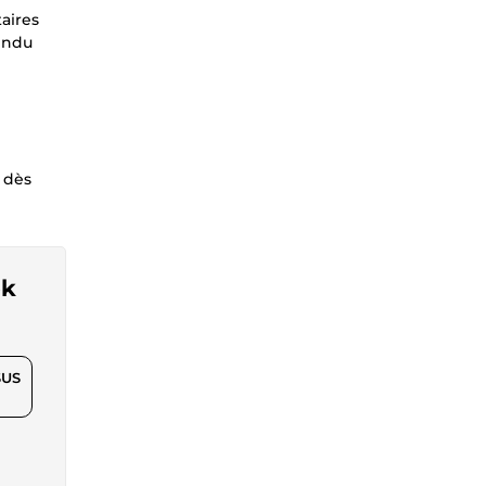
taires
rendu
n dès
ok
$US