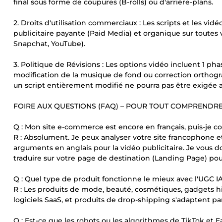
final sous forme de coupures (B-rolls) ou d'arrière-plans.
2. Droits d'utilisation commerciaux : Les scripts et les vidé
publicitaire payante (Paid Media) et organique sur toutes 
Snapchat, YouTube).
3. Politique de Révisions : Les options vidéo incluent 1
modification de la musique de fond ou correction orthogr
un script entièrement modifié ne pourra pas être exigée apr
FOIRE AUX QUESTIONS (FAQ) – POUR TOUT COMPREND
Q : Mon site e-commerce est encore en français, puis-je
R : Absolument. Je peux analyser votre site francophone e
arguments en anglais pour la vidéo publicitaire. Je vous d
traduire sur votre page de destination (Landing Page) pour 
Q : Quel type de produit fonctionne le mieux avec l'UGC IA
R : Les produits de mode, beauté, cosmétiques, gadgets hi
logiciels SaaS, et produits de drop-shipping s'adaptent p
Q : Est-ce que les robots ou les algorithmes de TikTok et 