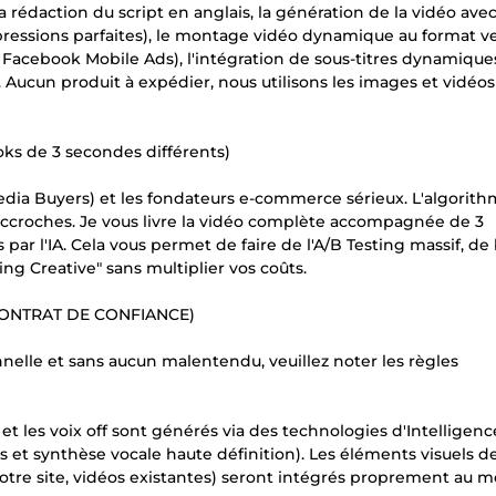
a rédaction du script en anglais, la génération de la vidéo ave
expressions parfaites), le montage vidéo dynamique au format ve
t Facebook Mobile Ads), l'intégration de sous-titres dynamiques
. Aucun produit à expédier, nous utilisons les images et vidéos
ks de 3 secondes différents)
edia Buyers) et les fondateurs e-commerce sérieux. L'algorit
accroches. Je vous livre la vidéo complète accompagnée de 3
ar l'IA. Cela vous permet de faire de l'A/B Testing massif, de 
ng Creative" sans multiplier vos coûts.
CONTRAT DE CONFIANCE)
nnelle et sans aucun malentendu, veuillez noter les règles
 et les voix off sont générés via des technologies d'Intelligenc
rs et synthèse vocale haute définition). Les éléments visuels d
votre site, vidéos existantes) seront intégrés proprement au 