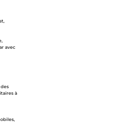
n
t,
e,
ar avec
 des
taires à
obiles,