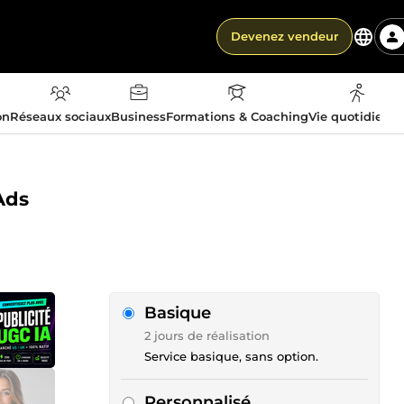
Devenez vendeur
on
Réseaux sociaux
Business
Formations & Coaching
Vie quotidienn
Ads
Basique
2 jours de réalisation
Service basique, sans option.
Personnalisé