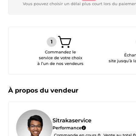
Vous pouvez choisir un délai plus court lors du paieme
Commandez le
Échan
service de votre choix
site jusqu’à l
à l’un de nos vendeurs
À propos du vendeur
Sitrakaservice
Performance
Commande en cours
0
Vente au total
0