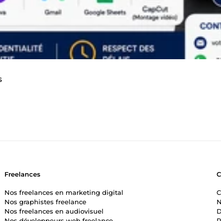
s
Freelances
Nos freelances en marketing digital
C
Nos graphistes freelance
N
Nos freelances en audiovisuel
D
Nos développeurs web freelance
P