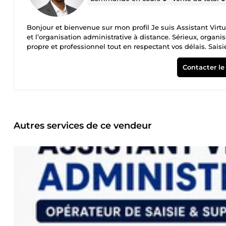
Bonjour et bienvenue sur mon profil Je suis Assistant Virtue
et l’organisation administrative à distance. Sérieux, organis
propre et professionnel tout en respectant vos délais. Saisie de données Conversion PDF vers Word / Excel Mise en page de
documents Gestion des emails Recherche web &amp; assistance
maîtrisés : Word, Excel, PowerPoint, Canva, Gmail, Google Sh
Contacter le
de qualité afin de garantir votre satisfaction. N’hésitez pa
Autres services de ce vendeur