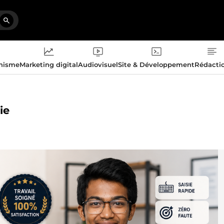
phisme
Marketing digital
Audiovisuel
Site & Développement
Rédacti
ie