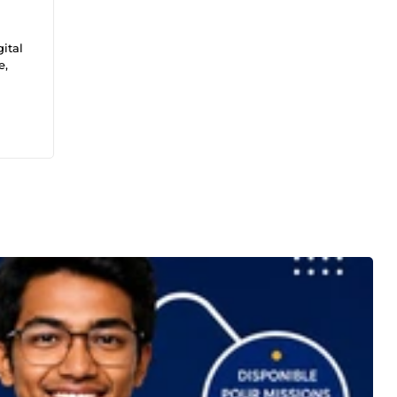
ital
e,
ce et