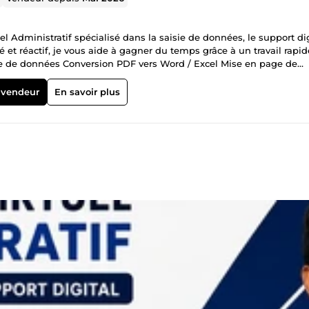
l Administratif spécialisé dans la saisie de données, le support dig
é et réactif, je vous aide à gagner du temps grâce à un travail rapid
 digitale Suivi administratif Montage vidéo simple Outils
eets et CapCut. Mon objectif est de fournir un service fiable, effica
 vendeur
En savoir plus
s à me contacter pour vos missions freelance