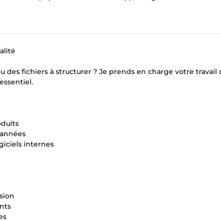
alité
u des fichiers à structurer ? Je prends en charge votre travail 
essentiel.
oduits
cannées
giciels internes
sion
nts
es