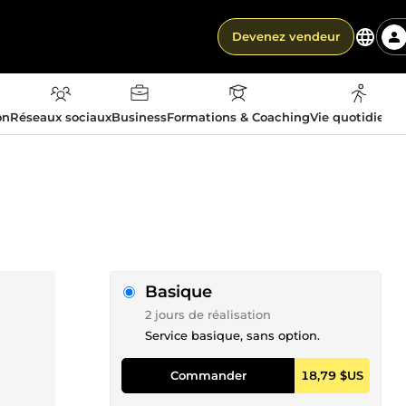
Devenez vendeur
on
Réseaux sociaux
Business
Formations & Coaching
Vie quotidienn
Basique
2 jours de réalisation
Service basique, sans option.
Commander
18,79 $US