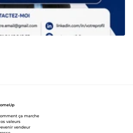
ComeUp
omment ça marche
os valeurs
evenir vendeur
resse