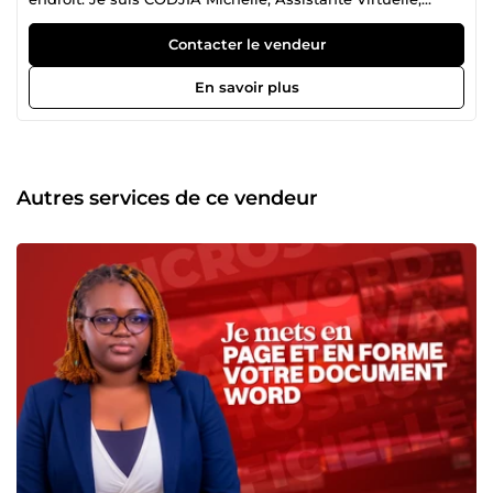
Graphiste, Monteuse Vidéo et Motion Designer avec
plusieurs années d'expérience au service d'entreprises de
Contacter le vendeur
bonne renommée et de solo-entrepreneurs ambitieux. Au
fil de ma carrière, j'ai accompagné mes clients dans la
En savoir plus
gestion de leur quotidien administratif et numérique, la
création d'identités visuelles percutantes, la production de
contenus vidéo engageants et la conception d'animations
dynamiques qui captivent leur audience. Que vous soyez
une entreprise en quête d'un soutien professionnel au
Autres services de ce vendeur
quotidien, ou un entrepreneur solo qui souhaite déléguer
pour mieux se concentrer sur son cœur de métier, je suis
là pour faire la différence. ✔ Réactivité et respect des
délais ✔ Communication claire et transparente ✔ Livrables
de qualité, dès la première version ✔ Confidentialité et
professionnalisme garantis Travaillons ensemble et
faisons de votre vision une réalité.