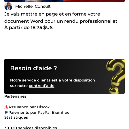
Michelle_Consult
Je vais mettre en page et en forme votre
document Word pour un rendu professionnel et
À partir de 18,75 $US
soigné livré en 48h
Besoin d’aide ?
Notre service clients est à votre disposition
sur notre
centre d’aide
Partenaires
Assurance par Hiscox
Paiements par PayPal Braintree
Statistiques
39 020
services disponibles