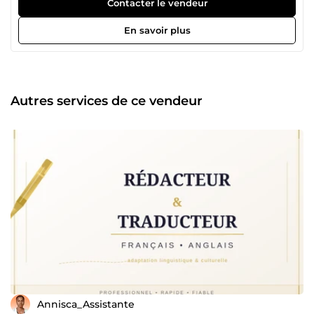
accompagner dans vos tâches administratives,
Contacter le vendeur
rédactionnelles et créatives. ✅ Mes services : 🖥️ Assistance
virtuelle : gestion de tâches administratives, organisation,
En savoir plus
recherche web, suivi de documents. ⌨️ Saisie de données :
saisie rapide et précise sur Word, Excel, Google Sheets ou
autres supports. ✍️ Rédaction de contenu : articles,
descriptions de produits, lettres, CV, biographies,
publications web. 🌍 Traduction : français ↔ anglais, avec
Autres services de ce vendeur
un texte clair et naturel. 🍽️ Création de menus et recettes :
menus hebdomadaires, fiches recettes, listes de courses
personnalisées. 🎯 Pourquoi me choisir ? Travail soigné et
professionnel Respect strict des délais Communication
fluide Confidentialité garantie Satisfaction client au cœur
de mes priorités Que vous soyez entrepreneur, coach,
blogueur, restaurateur ou particulier, je suis là pour vous
aider à concrétiser vos projets avec efficacité. 📩 N’hésitez
pas à me contacter pour discuter de vos besoins. Je serai
ravie de collaborer avec vous !
Annisca_Assistante