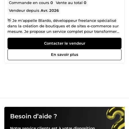
Commande en cours
0
Vente au total
0
Vendeur depuis
Avr. 2026
👋 Je m'appelle Blardo, développeur freelance spécialisé
dans la création de boutiques et de sites e-commerce sur
mesure. Je propose un service complet pour transformer
chaque projet en boutique professionnelle, prête à vendre
dès sa mise en ligne. 🚀 Je maîtrise deux écosystèmes
Contacter le vendeur
complémentaires : Shopify et WordPress
(Elementor/WooCommerce). Ce double savoir-faire me
En savoir plus
permet de vous proposer la solution la mieux adaptée à
votre projet, à votre budget et à vos objectifs, plutôt qu'une
réponse unique et standardisée. Mes atouts : ➡️
Conception et développement sur mesure : chaque
boutique ou site est unique, pensé pour refléter votre
marque et répondre à vos besoins spécifiques. ➡️
Optimisation des ventes et des conversions : votre
boutique ne sera pas seulement esthétique, elle sera
construite pour convertir. ➡️ Personnalisation avancée : sur
Shopify, j'utilise le Liquid, le HTML et le CSS pour dépasser
les réglages standards ; sur WordPress, Elementor et
Besoin d’aide ?
WooCommerce sont exploités à fond pour un rendu
unique. ➡️ Structure complète clé en main : design,
Notre service clients est à votre disposition