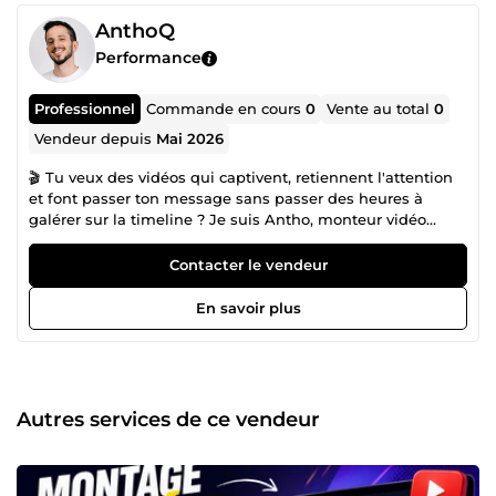
AnthoQ
Performance
Professionnel
Commande en cours
0
Vente au total
0
Vendeur depuis
Mai 2026
🎬 Tu veux des vidéos qui captivent, retiennent l'attention
et font passer ton message sans passer des heures à
galérer sur la timeline ? Je suis Antho, monteur vidéo
freelance passionné, spécialisé dans la création de
contenus dynamiques et engageants pour YouTube,
Contacter le vendeur
Instagram, TikTok et bien plus. Ce que je fais pour toi : ✂️
Montage rythmé et percutant 🎵 Habillage sonore &amp;
En savoir plus
musique 🎨 Motion design &amp; textes animés 🎙️ Sous-
titres &amp; nettoyage audio 📱 Formats adaptés à chaque
plateforme (16:9, 9:16, 1:1) Pourquoi travailler avec moi ? ✅
Rendu soigné et professionnel ✅ Respect des délais ✅
Communication fluide et réactive ✅ Retouches incluses
Autres services de ce vendeur
jusqu'à ta satisfaction Que tu sois YouTubeur,
entrepreneur, créateur de contenu ou professionnel, je
m'adapte à ton univers et à ta ligne éditoriale pour que
chaque vidéo soit à ton image. 📩 Envoie-moi un message,