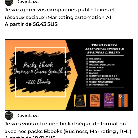
KevinLaza
visibilité et vos conversions. Je suis passionné par ce que
je fais et je m'engage à vous fournir un service de qualité,
Je vais gérer vos campagnes publicitaires et
adapté à vos besoins spécifiques. N'hésitez pas à me
réseaux sociaux (Marketing automation AI-
contacter pour discuter de votre projet et voir comment
À partir de 56,43 $US
powered)
nous pouvons collaborer.
KevinLaza
Je vais vous offrir une bibliothèque de formation
avec nos packs Ebooks (Business, Marketing , RH..)