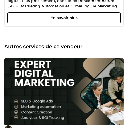
digital. Plus précisément, dans le référencement naturel
(SEO) , Marketing Automation et l'Emailing , le Marketing
de contenu et l'analyse de données. Fort de mon
expérience en tant que Responsable Marketing Digital au
En savoir plus
sein du prestigieux Nosy Saba Private Island &amp; Resort
(4 étoiles ) à Madagascar. J'ai développé une expertise
pointue dans la mise en place de stratégies de croissance
efficaces. Mon quotidien consiste à attirer de nouveaux
clients, fidéliser la clientèle existante et faire briller notre
Autres services de ce vendeur
marque en ligne, en utilisant des leviers tels que le
référencement (SEO), le marketing de contenu et le
marketing automation. Mon expertise à votre service En
plus de mes compétences en référencement et en
marketing automation, j'ai une connaissance approfondie
des enjeux du secteur du tourisme et de l'hôtellerie, ce qui
me permet d'adapter mes stratégies pour générer des
résultats concrets. Mon objectif est simple : vous aider à
obtenir plus de clients plus facilement, en transformant
votre présence en ligne en une véritable machine à
vendre. Que vous soyez une petite entreprise, une startup
ou une PME, je mets mon expertise à votre service pour :
Attirer un trafic qualifié sur votre site web. Transformer vos
visiteurs en leads grâce à des systèmes automatisés.
Augmenter votre chiffre d'affaires en optimisant votre