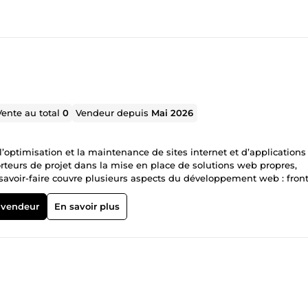
Vente au total
0
Vendeur depuis
Mai 2026
 l’optimisation et la maintenance de sites internet et d’application
rteurs de projet dans la mise en place de solutions web propres,
savoir-faire couvre plusieurs aspects du développement web : fron
n HTML/CSS, optimisation technique, API REST, bases de données et
tant que sur une création à partir de zéro. Mes compétences principa
 vendeur
En savoir plus
ion de templates HTML en thèmes WordPress Intégration de templat
éveloppement avec Laravel Création ou adaptation d’API REST
n de bugs front-end et back-end Optimisation du responsive mobil
L/CSS Amélioration de la structure HTML, CSS et JavaScript
égration ou adaptation avec Vue.js, React.js, Angular ou Livewire 
tion et nettoyage du code Optimisation des performances Optimisa
res simples ou dynamiques Accompagnement technique sur des pr