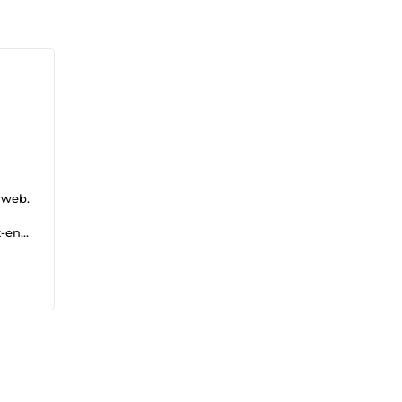
s web.
t-end,
 SEO
les :
es
e,
selon
tion
ojets