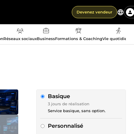
Devenez vendeur
on
Réseaux sociaux
Business
Formations & Coaching
Vie quotidienn
Basique
3 jours de réalisation
Service basique, sans option.
Personnalisé