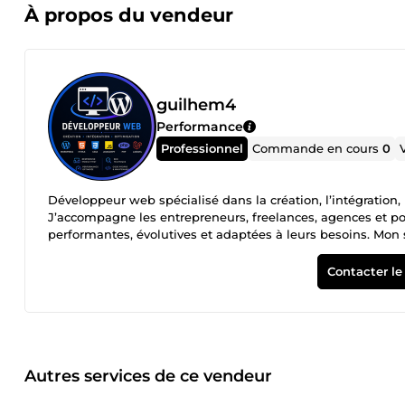
À propos du vendeur
guilhem4
Performance
Professionnel
Commande en cours
0
Développeur web spécialisé dans la création, l’intégration,
J’accompagne les entrepreneurs, freelances, agences et po
performantes, évolutives et adaptées à leurs besoins. Mon 
back-end, WordPress, PHP, Laravel, JavaScript, intégratio
technique. Je peux intervenir aussi bien sur un projet exis
Contacter le
Création et personnalisation de sites WordPress Convers
HTML, CSS et JavaScript Développement PHP sur mesure D
Connexion et manipulation de bases de données Correctio
tablette et desktop Intégration de maquettes ou pages HTM
Développement d’interfaces dynamiques avec JavaScript Int
le projet Personnalisation de thèmes WordPress Organisa
Autres services de ce vendeur
SEO de base et SEO technique Mise en place de formulai