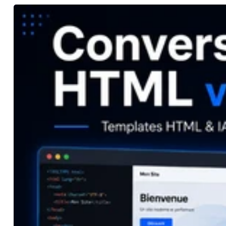
web Je peux également vous aider à exploiter des templates générés avec l’IA ou achetés en ligne afin de les transformer en sites
web plus propres, plus professionnels et plus faciles à gérer. Exe
WordPress Thème WordPress personnalisé Landing page H
WordPress ou PHP Optimisation d’un site existant Dévelo
dynamiques Amélioration SEO technique Refonte ou amélioration d’un template ex
archive prête à utiliser, un thème WordPress installable, 
personnalisé. Quelques exemples de structures sur lesquell
content/themes/votre-theme/functions.php /wp-content/t
theme/footer.php /wp-content/themes/votre-theme/page.p
content/themes/votre-theme/assets/js/ /wp-content/theme
/resources/views/pages/home.blade.php /resources/views/p
/app/Models/ /assets/css/ /assets/js/ /assets/images/ /inde
approche est simple : comprendre votre besoin, proposer une 
maintenable et adapté à votre projet. Vous avez un site à c
corriger ou un projet web à améliorer ? Envoyez-moi votre be