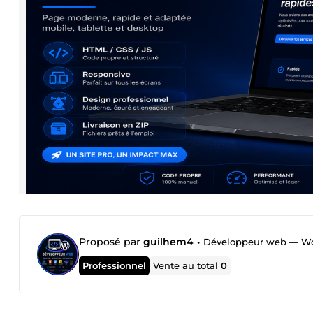
Proposé par
guilhem4
•
Développeur web — Word
Professionnel
Vente au total
0