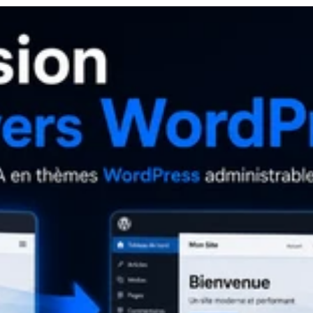
mples de projets sur lesquels je peux intervenir : Site vitrine
TML responsive Intégration HTML/CSS/JS Correction de bugs
ppement Laravel Connexion à une API REST Création de pages
istant Selon le besoin, je peux livrer une
une correction ciblée, une intégration complète ou un développemen
es je peux travailler : /wp-content/themes/votre-theme/style.css /
hemes/votre-theme/header.php /wp-content/themes/votre-
hp /wp-content/themes/votre-theme/assets/css/ /wp-
s/votre-theme/assets/images/ /resources/views/layouts/app.blade
ages/contact.blade.php /routes/web.php /app/Http/Controllers/
x.html /contact.html /src/components/ /src/pages/ /src/assets/ Mon
solution claire, travailler proprement et livrer un résultat exploit
réer, un template à intégrer, une fonctionnalité à développer, un b
soin, je vous dirai clairement ce qu’il est possible de faire.