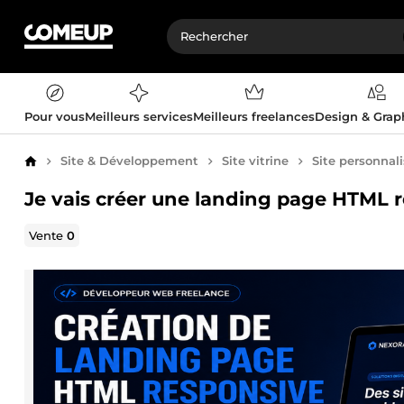
Pour vous
Meilleurs services
Meilleurs freelances
Design & Gra
Site & Développement
Site vitrine
Site personnal
Accueil
Je vais créer une landing page HTML r
Vente
0