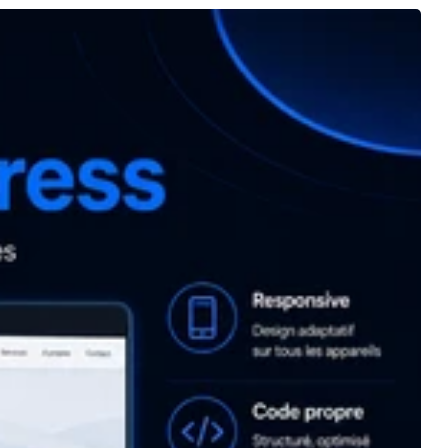
t
wp-
.php
able,
ug à