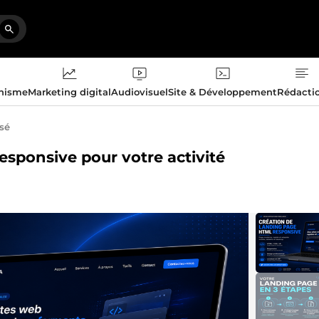
phisme
Marketing digital
Audiovisuel
Site & Développement
Rédacti
isé
esponsive pour votre activité