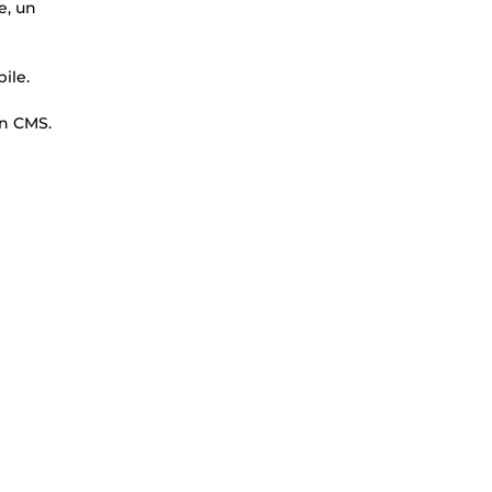
e, un
ile.
un CMS.