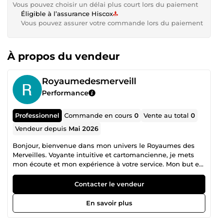
Vous pouvez choisir un délai plus court lors du paiement
Éligible à l’assurance Hiscox
Vous pouvez assurer votre commande lors du paiement
À propos du vendeur
Royaumedesmerveill
Performance
Professionnel
Commande en cours
0
Vente au total
0
Vendeur depuis
Mai 2026
Bonjour, bienvenue dans mon univers le Royaumes des
Merveilles. Voyante intuitive et cartomancienne, je mets
mon écoute et mon expérience à votre service. Mon but est
de vous éclairer face à vos doutes ( amour, travail, projets)
avec bienveillance et sans complaisance. Retrouvez-moi
Contacter le vendeur
pour des consultations personnalisées par écrit ou de vive
voix par téléphone. A très vite pour votre guidance. Valérie
En savoir plus