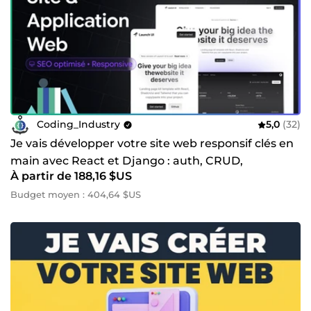
Coding_Industry
5,0
(32)
Je vais développer votre site web responsif clés en
main avec React et Django : auth, CRUD,
À partir de 188,16 $US
déploiement
Budget moyen : 404,64 $US