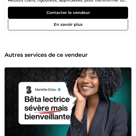
manuscrit en lecture fluide et captivante. J’accompagne
les auteurs et autrices selon leurs besoins, du premier jet à
Contacter le vendeur
la version prête à être envoyée. Mon objectif est simple : te
faire gagner du temps, t’éviter l’édition à l’aveugle, et
En savoir plus
t’aider à renforcer ton texte sans te noyer dans la
confusion. Prêt.e à créer une histoire impossible à lâcher ?
💬 Envoie-moi un message et on peut démarrer !
Autres services de ce vendeur