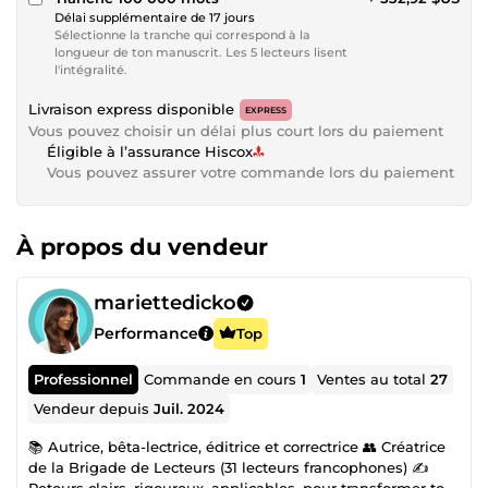
Délai supplémentaire de 17 jours
Sélectionne la tranche qui correspond à la
longueur de ton manuscrit. Les 5 lecteurs lisent
l'intégralité.
Livraison express disponible
EXPRESS
Vous pouvez choisir un délai plus court lors du paiement
Éligible à l’assurance Hiscox
Vous pouvez assurer votre commande lors du paiement
À propos du vendeur
mariettedicko
Performance
Top
Professionnel
Commande en cours
1
Ventes au total
27
Vendeur depuis
Juil. 2024
📚 Autrice, bêta-lectrice, éditrice et correctrice 👥 Créatrice
de la Brigade de Lecteurs (31 lecteurs francophones) ✍️
Retours clairs, rigoureux, applicables, pour transformer ton