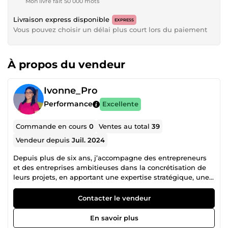
Mon livre fait 50 000 mots
Livraison express disponible
EXPRESS
Vous pouvez choisir un délai plus court lors du paiement
À propos du vendeur
Ivonne_Pro
Performance
Excellente
Commande en cours
0
Ventes au total
39
Vendeur depuis
Juil. 2024
Depuis plus de six ans, j’accompagne des entrepreneurs
et des entreprises ambitieuses dans la concrétisation de
leurs projets, en apportant une expertise stratégique, une
exécution rigoureuse et une vision orientée résultats. Je
suis Ivonne Raïssa, spécialiste engagé dans la
Contacter le vendeur
transformation d’idées en solutions performantes et
durables. Mon parcours m’a permis d’intervenir sur une
En savoir plus
grande diversité de projets et de secteurs, développant