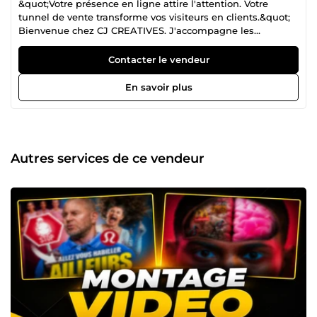
&quot;Votre présence en ligne attire l'attention. Votre
tunnel de vente transforme vos visiteurs en clients.&quot;
Bienvenue chez CJ CREATIVES. J'accompagne les
entrepreneurs, indépendants, coachs, formateurs et
entreprises dans la création de tunnels de vente
Contacter le vendeur
performants sur Systeme.io, de landing pages
professionnelles, de pages de vente, d'automatisations
En savoir plus
marketing et de contenus visuels à fort impact. Mon
objectif est de vous aider à développer votre activité grâce
à des solutions modernes, un design soigné et des
stratégies de conversion efficaces. Chaque projet est conçu
sur mesure afin de renforcer votre image de marque,
Autres services de ce vendeur
améliorer l'expérience de vos visiteurs et maximiser vos
résultats.