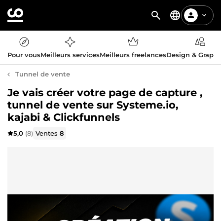
Pour vous
Meilleurs services
Meilleurs freelances
Design & Graph
Tunnel de vente
Je vais créer votre page de capture ,
tunnel de vente sur Systeme.io,
kajabi & Clickfunnels
5,0
(8)
Ventes
8