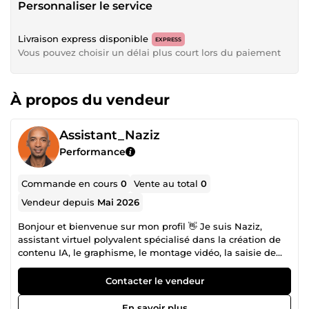
Personnaliser le service
Livraison express disponible
EXPRESS
Vous pouvez choisir un délai plus court lors du paiement
À propos du vendeur
Assistant_Naziz
Performance
Commande en cours
0
Vente au total
0
Vendeur depuis
Mai 2026
Bonjour et bienvenue sur mon profil 👋 Je suis Naziz,
assistant virtuel polyvalent spécialisé dans la création de
contenu IA, le graphisme, le montage vidéo, la saisie de
données et le community management. Créatif, innovant
et orienté résultats, je vous accompagne dans la création
Contacter le vendeur
de contenus modernes et impactants pour développer
votre activité en ligne. 💼 Mes compétences principales : 🤖
En savoir plus