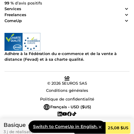
99 %
d’avis positifs
Services
Freelances
ComeUp
Adhère à la Fédération du e-commerce et de la vente à
distance (Fevad) et à sa charte qualité.
© 2026 5EUROS SAS
Conditions générales
Politique de confidentialité
Français • USD ($US)
Basique
Switch to ComeUp in English.
Commander
25,08 $US
3 j de réalisation