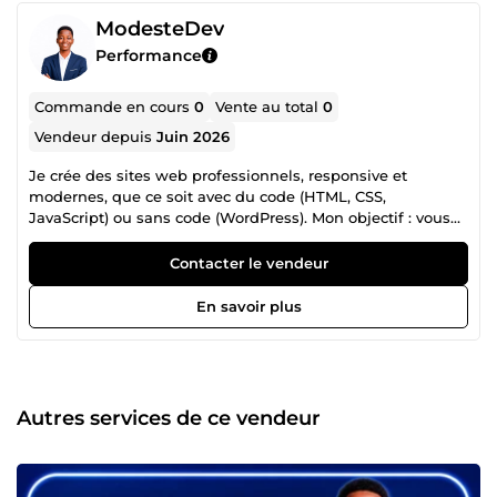
ModesteDev
Performance
Commande en cours
0
Vente au total
0
Vendeur depuis
Juin 2026
Je crée des sites web professionnels, responsive et
modernes, que ce soit avec du code (HTML, CSS,
JavaScript) ou sans code (WordPress). Mon objectif : vous
livrer un site qui attire vos clients et reflète votre image,
dans les délais convenus. ✅ Sites vitrine &amp; landing
Contacter le vendeur
pages ✅ Intégration &amp; modifications de sites existants
Contactez-moi, on discute de votre projet !
En savoir plus
Autres services de ce vendeur