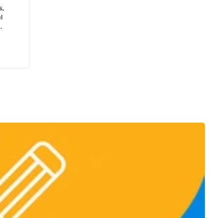
s,
l
age
want
hen I
uis
u
n pour