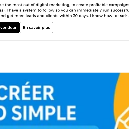
 the most out of digital marketing, to create profitable campaign
). I have a system to follow so you can immediately run successfu
d get more leads and clients within 30 days. I know how to track
 or others tools. My expertise and experience will allow you to man
things that contribute to the growth of your business. I am also very
 vendeur
En savoir plus
Ads, Linkedin Ads, Reddit Ads, Twitter Ads, TikTok Ads and others.
d the general translation. I also have skills with telemarketing. I 
tionships, and money comes next. I took my time to build this on
etermined to do better and improve. If you share this philosophy, t
ench 🇫🇷 $$$$$$$$$$$$$$$$$$$$$$$$$$$$$$$$$$$$$$$$$$$$$$$$ Je s
 en français ainsi que des expensions vers les pays francophones d
 et toutes tâches d'Assistance Virtuelle. Je suis à votre dispositio