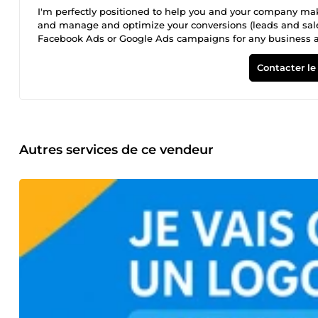
I'm perfectly positioned to help you and your company make
and manage and optimize your conversions (leads and sales
Facebook Ads or Google Ads campaigns for any business an
correctly your conversions using Google Analytics 4 ( GA4 )
your budget well, sell your products and services well, all 
Contacter le
sharp in other social media marketing including Snapchat 
NOTE : I also do virtual assistance, customer support and an
you to know that what matters to me is the quality of rela
Upwork. I am aware that nothing is impossible if you are d
am your perfect partner. Feel free to contact me. In Fr
natif francophone et donc très bien placé pour vos projets
Autres services de ce vendeur
monde. Je suis votre parfait Consultant en Marketing Digital
l'aventure. Théodore !