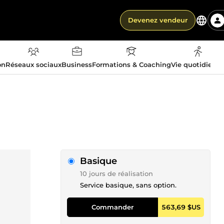
Devenez vendeur
on
Réseaux sociaux
Business
Formations & Coaching
Vie quotidienn
Basique
10 jours de réalisation
Service basique, sans option.
Commander
563,69 $US