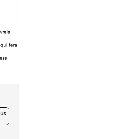
vrais
qui fera
ress
$US