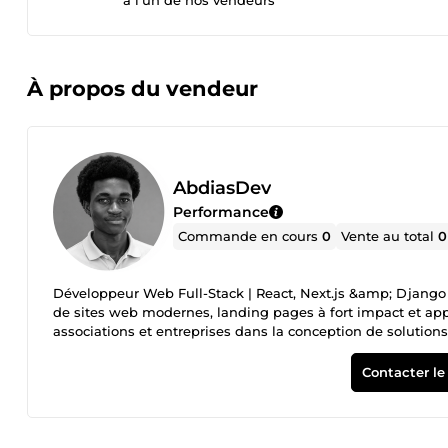
à l’un de nos vendeurs
À propos du vendeur
AbdiasDev
Performance
Commande en cours
0
Vente au total
0
Développeur Web Full-Stack | React, Next.js &amp; Django 
de sites web modernes, landing pages à fort impact et ap
associations et entreprises dans la conception de solutions
couvre l'ensemble du processus de développement, de la 
déploiement du projet. 💻 Technologies principales : • React
Contacter le
Vercel Ce que j'apporte à mes clients : ✅ Un design modern
ordinateur ✅ Un code propre, maintenable et évolutif ✅ 
personnalisé Que vous ayez besoin d'une landing page, d'un
sur mesure, je mets mon savoir-faire à votre service pour t