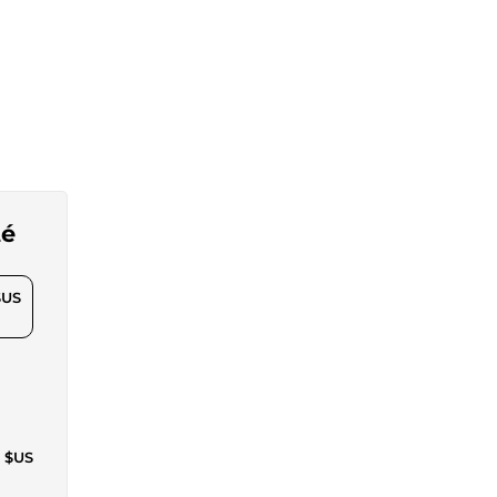
té
$US
7 $US