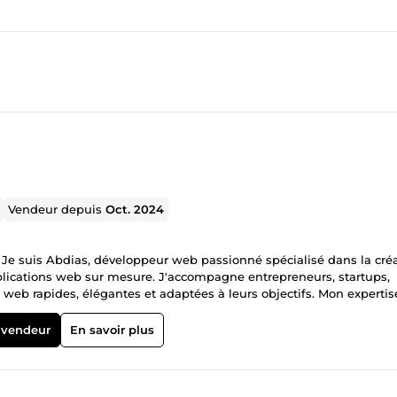
Vendeur depuis
Oct. 2024
Je suis Abdias, développeur web passionné spécialisé dans la cré
plications web sur mesure. J'accompagne entrepreneurs, startups,
 web rapides, élégantes et adaptées à leurs objectifs. Mon expertis
conception de l'interface jusqu'au développement backend et au
.js • Next.js • Django • Tailwind CSS • PostgreSQL • Git &amp; GitHu
 vendeur
En savoir plus
e et professionnel ✅ Un site responsive sur mobile, tablette et
Une communication claire tout au long du projet ✅ Un accompagne
 site vitrine, d'une refonte de site existant ou d'une application 
ransformer votre idée en un projet concret et performant. 💬 Un proj