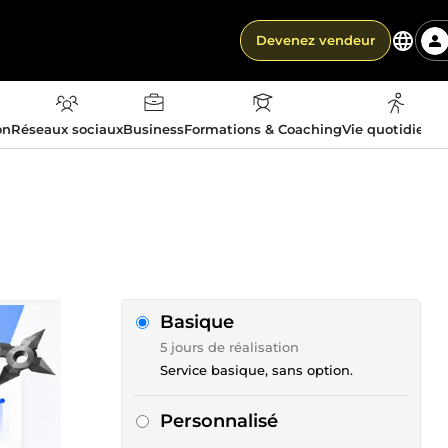
Devenez vendeur
on
Réseaux sociaux
Business
Formations & Coaching
Vie quotidienn
Basique
5 jours de réalisation
Service basique, sans option.
Personnalisé