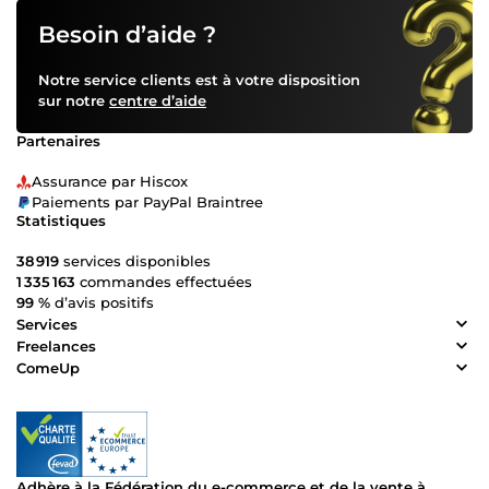
Besoin d’aide ?
Notre service clients est à votre disposition
sur notre
centre d’aide
Partenaires
Assurance par Hiscox
Paiements par PayPal Braintree
Statistiques
38 919
services disponibles
1 335 163
commandes effectuées
99 %
d’avis positifs
Services
Freelances
ComeUp
Adhère à la Fédération du e-commerce et de la vente à