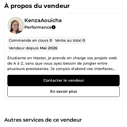
À propos du vendeur
KenzaAouicha
Performance
Commande en cours
0
Vente au total
0
Vendeur depuis
Mai 2026
Étudiante en Master, je prends en charge vos projets web
de A à Z, sans que vous ayez besoin de jongler entre
plusieurs prestataires. Je conçois d'abord vos interfaces
sur Figma, puis je les intègre en React ou Qwik, je
construis le backend en Node.js avec des API GraphQL, et
Contacter le vendeur
j'automatise vos process métier avec n8n, Zapier, Brevo,
Directus ou PipeDrive. Que vous ayez besoin d'un site
En savoir plus
vitrine, d'une application web, d'une automatisation ou
d'une refonte visuelle, je m'adapte à votre budget et vos
délais. Ce que je maîtrise : React · Qwik · Node.js · GraphQL
· Figma · Canva · n8n · Zapier · Brevo · Directus · PipeDrive
Pourquoi travailler avec moi ? ✔ Un seul interlocuteur du
Autres services de ce vendeur
design au déploiement ✔ Réactive et disponible ✔