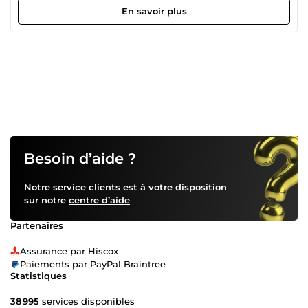
parfaitement orthographiés.Pourquoi travailler avec moi ?
En savoir plus
Respect total des règles de grammaire et de
ponctuationRecherche approfondie des termes techniques
ou spécifiquesConfidentialité absolue pour l'ensemble de
vos documentsLivraison toujours rapide et respect des
délais fixésN'hésitez pas à me contacter pour discuter de
votre projet de transcription. Au plaisir de collaborer avec
vous !
Besoin d’aide ?
Notre service clients est à votre disposition
sur notre
centre d’aide
Partenaires
Assurance par Hiscox
Paiements par PayPal Braintree
Statistiques
38 995
services disponibles