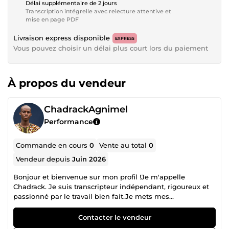
Délai supplémentaire de 2 jours
Transcription intégrelle avec relecture attentive et
mise en page PDF
Livraison express disponible
EXPRESS
Vous pouvez choisir un délai plus court lors du paiement
À propos du vendeur
ChadrackAgnimel
Performance
Commande en cours
0
Vente au total
0
Vendeur depuis
Juin 2026
Bonjour et bienvenue sur mon profil !Je m'appelle
Chadrack. Je suis transcripteur indépendant, rigoureux et
passionné par le travail bien fait.Je mets mes
compétences à votre disposition pour transformer tous vos
fichiers audio et vidéo (réunions, interviews, podcasts,
Contacter le vendeur
conférences) en documents textuels clairs, fluides et