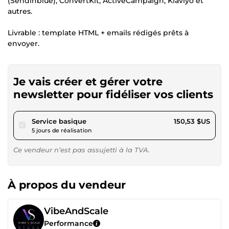
(Sendinblue), ConvertKit, ActiveCampaign, Klaviyo et
autres.
Livrable : template HTML + emails rédigés prêts à
envoyer.
Je vais créer et gérer votre
newsletter pour fidéliser vos clients
pour 138,73 $US
Service basique
150,53 $US
5 jours de réalisation
Ce vendeur n’est pas assujetti à la TVA.
À propos du vendeur
VibeAndScale
Performance