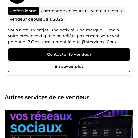
Professionnel
Commande en cours
0
Vente au total
0
Vendeur depuis
Juil. 2025
Vous avez un projet, une activité, une marque — mais
votre présence digitale ne reflète pas encore votre vrai
potentiel ? C'est exactement là que j'interviens. Chez
VibeAndScale, j'accompagne les entrepreneurs,
indépendants, commerçants et TPE qui veulent exister sur
Contacter le vendeur
le web, attirer des clients et développer leurs ventes, sans
se perdre dans la technique ou perdre leur temps sur les
En savoir plus
réseaux. 🌐 Création de sites web Je conçois des sites
vitrines et des landing pages clairs, modernes et
convaincants, pensés pour convertir vos visiteurs en
clients. Chaque site est livré clé en main, optimisé pour le
mobile et prêt à générer des résultats dès le premier jour.
Autres services de ce vendeur
📈 Développement des ventes Un beau site ne suffit pas : il
faut une stratégie. J'analyse votre positionnement,
j'optimise vos tunnels de vente et je mets en place des
actions concrètes pour augmenter votre chiffre d'affaires.
Mon objectif : transformer votre présence digitale en
véritable levier de croissance. 📱 Community Management
Je prends en charge vos réseaux sociaux de A à Z :