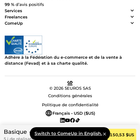
99 %
d’avis positifs
Services
Freelances
ComeUp
Adhère à la Fédération du e-commerce et de la vente à
distance (Fevad) et à sa charte qualité.
© 2026 5EUROS SAS
Conditions générales
Politique de confidentialité
Français • USD ($US)
Basique
Switch to ComeUp in English.
Commander
150,53 $US
5 j de réalisation