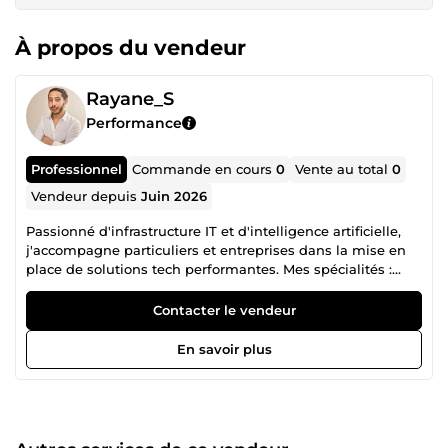
À propos du vendeur
Rayane_S
Performance
Professionnel
Commande en cours
0
Vente au total
0
Vendeur depuis
Juin 2026
Passionné d'infrastructure IT et d'intelligence artificielle,
j'accompagne particuliers et entreprises dans la mise en
place de solutions tech performantes. Mes spécialités :
Installation et configuration d'assistants IA locaux (Ollama,
Open WebUI, LLaMA, Mistral) Migration d'infrastructures
Contacter le vendeur
VMware vers Proxmox Sécurisation et hardening de
serveurs Dépannage et optimisation informatique 5 ans
En savoir plus
d'expérience terrain. Master 2 Cybersécurité &amp; Cloud
Computing. Interventions à distance ou en Île-de-France.