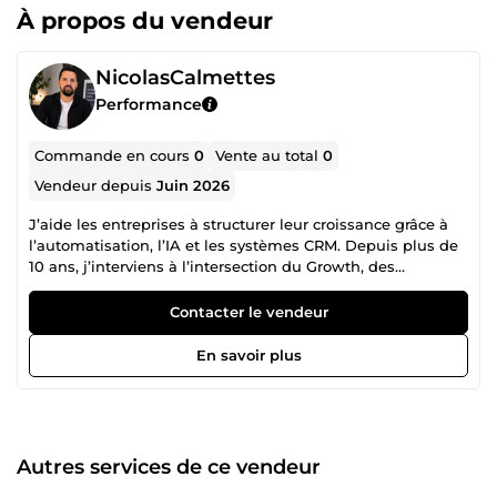
À propos du vendeur
NicolasCalmettes
Performance
Commande en cours
0
Vente au total
0
Vendeur depuis
Juin 2026
J’aide les entreprises à structurer leur croissance grâce à
l’automatisation, l’IA et les systèmes CRM. Depuis plus de
10 ans, j’interviens à l’intersection du Growth, des
opérations et de l’automation pour concevoir des
infrastructures business capables de générer des leads,
Contacter le vendeur
optimiser les workflows et scaler efficacement les
opérations. J’interviens principalement sur : la génération
En savoir plus
de leads automatisée les agents IA les workflows n8n les
automatisations commerciales l’enrichissement de
données les systèmes outbound IA les intégrations
OpenAI les pipelines automatisés les outils internes IA Je
conçois des systèmes capables de : ✔ détecter des
Autres services de ce vendeur
prospects automatiquement ✔ enrichir et qualifier des