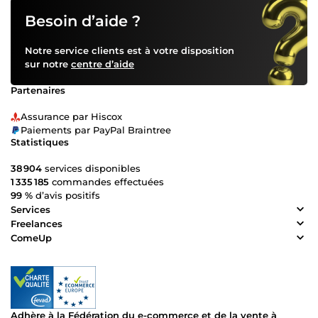
Besoin d’aide ?
Notre service clients est à votre disposition
sur notre
centre d’aide
Partenaires
Assurance par Hiscox
Paiements par PayPal Braintree
Statistiques
38 904
services disponibles
1 335 185
commandes effectuées
99 %
d’avis positifs
Services
Freelances
ComeUp
Adhère à la Fédération du e-commerce et de la vente à