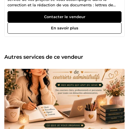
correction et la rédaction de vos documents : lettres de
motivation, CV, courriers administratifs, relecture et
amélioration de textes. Je crée également des contenus et
Contacter le vendeur
des plannings d’activités personnalisés pour les enfants
de 0 à 10 ans, avec des propositions créatives, ludiques et
En savoir plus
pédagogiques adaptées à leurs besoins. Service
personnalisé Travail soigné et professionnel Écoute,
bienveillance et réactivité Au plaisir de collaborer avec
vous !
Autres services de ce vendeur