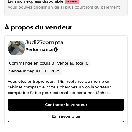
Livraison express disponible
EXPRESS
Vous pouvez choisir un délai plus court lors du paiement
À propos du vendeur
Judi27compta
Performance
Commande en cours
0
Vente au total
0
Vendeur depuis
Juil. 2025
Vous êtes entrepreneur, TPE, freelance ou même un
cabinet comptable ? Vous cherchez un collaborateur
comptable fiable pour externaliser certaines tâches
comptables. Je vous propose mes services à distance avec
la rigueur d’une professionnelle du métier. Collaborateur
Contacter le vendeur
comptable au sein d’un cabinet d’expertise, je suis en
charge de la gestion comptable complète d’un portefeuille
En savoir plus
client issus de secteurs variés. À ce titre, j’effectue la saisie
des écritures comptables (achats, ventes, banques), le
lettrage des comptes clients et fournisseurs, les