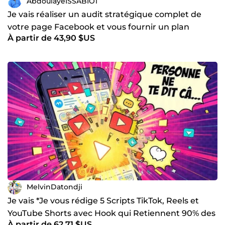
AbdoulayeISSABIO1
Je vais réaliser un audit stratégique complet de
votre page Facebook et vous fournir un plan
À partir de 43,90 $US
d'action
MelvinDatondji
Je vais *Je vous rédige 5 Scripts TikTok, Reels et
YouTube Shorts avec Hook qui Retiennent 90% des
À partir de 62,71 $US