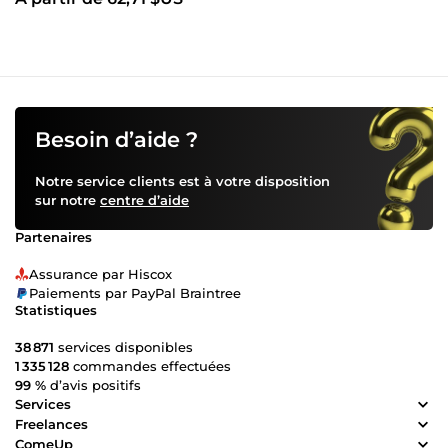
Vues*
Besoin d’aide ?
Notre service clients est à votre disposition
sur notre
centre d’aide
Partenaires
Assurance par Hiscox
Paiements par PayPal Braintree
Statistiques
38 871
services disponibles
1 335 128
commandes effectuées
99 %
d’avis positifs
Services
Freelances
ComeUp