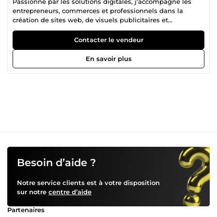
Passionné par les solutions digitales, j'accompagne les
entrepreneurs, commerces et professionnels dans la
création de sites web, de visuels publicitaires et
l'utilisation de l'intelligence artificielle. Je réalise des sites
web modernes, des plateformes de réservation, des
Contacter le vendeur
affiches professionnelles, des supports de communication
et des analyses de documents avec synthèse claire et
En savoir plus
structurée. Mon objectif est d'apporter des solutions
simples, efficaces et adaptées aux besoins de chaque
client, avec un accompagnement sérieux et un travail de
qualité.
Besoin d’aide ?
Notre service clients est à votre disposition
sur notre
centre d’aide
Partenaires