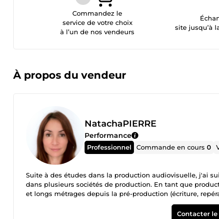
Commandez le
Échan
service de votre choix
site jusqu’à l
à l’un de nos vendeurs
À propos du vendeur
NatachaPIERRE
Performance
Professionnel
Commande en cours
0
Suite à des études dans la production audiovisuelle, j'ai sui
dans plusieurs sociétés de production. En tant que productri
et longs métrages depuis la pré-production (écriture, repér
également travaillé pour une chaîne TV sur des reportages. E
j'ai écris des courts et long métrages, ainsi que des script
Contacter le