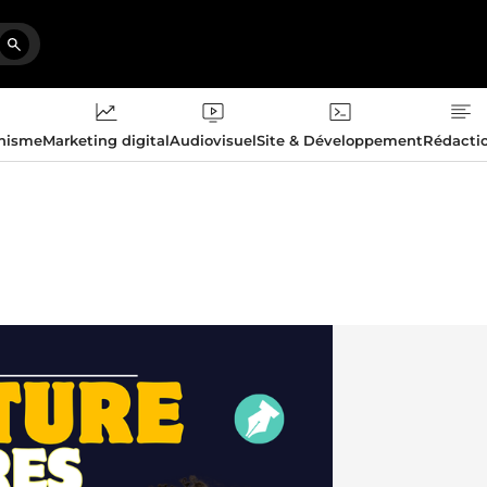
phisme
Marketing digital
Audiovisuel
Site & Développement
Rédacti