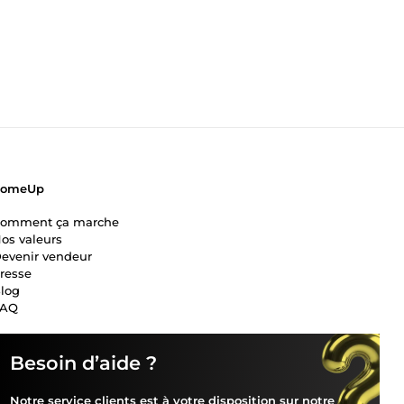
ComeUp
omment ça marche
os valeurs
evenir vendeur
resse
log
FAQ
Besoin d’aide ?
Notre service clients est à votre disposition sur notre