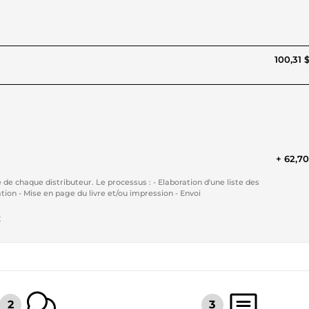
100,31 
+ 62,7
 de chaque distributeur. Le processus : - Elaboration d'une liste des
distributeurs/ Maisons d'édition - Ecriture de la lettre de présentation - Mise en page du livre et/ou impression - Envoi
t