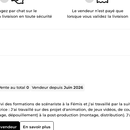
gez par chat sur le
Le vendeur n’est payé que
a livraison en toute sécurité
lorsque vous validez la livraison
Vente au total
0
Vendeur depuis
Juin 2026
vi des formations de scénariste à la Fémis et j'ai travaillé par la sui
ce : J'ai travaillé sur des projet d'animation, de jeux vidéos, de co
age, dépouillement) à la post-production (montage, distribution). J'
n tant que scénariste : J'ai fait des adaptations de livres en série
 de mini vidéos. Plusieurs scénarios ont reçu des prix en Europe et à
 vendeur
En savoir plus