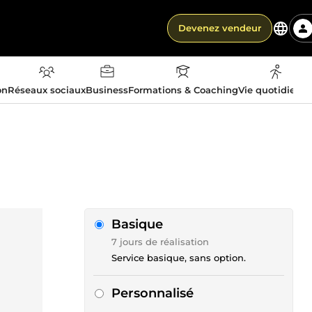
Devenez vendeur
on
Réseaux sociaux
Business
Formations & Coaching
Vie quotidienn
Basique
7 jours de réalisation
Service basique, sans option.
Personnalisé