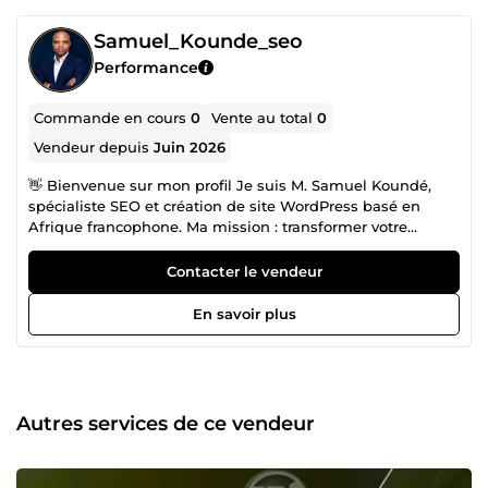
Samuel_Kounde_seo
Performance
Commande en cours
0
Vente au total
0
Vendeur depuis
Juin 2026
👋 Bienvenue sur mon profil Je suis M. Samuel Koundé,
spécialiste SEO et création de site WordPress basé en
Afrique francophone. Ma mission : transformer votre
présence en ligne en source de clients qualifiés depuis
Google — sans publicité payante. Que vous cherchiez un
Contacter le vendeur
expert SEO freelance, un développeur WordPress
professionnel, un consultant en référencement naturel, un
En savoir plus
créateur de site internet sur-mesure ou un spécialiste SEO
local pour votre activité — vous êtes au bon endroit. ⚖️
MON EXPERTISE Je travaille avec trois types de clients : —
Cabinets d'avocats en Afrique francophone et en France —
référencement SEO pour avocats, site web juridique
Autres services de ce vendeur
WordPress, SEO local cabinet d'avocats — Secteur
automobile — plateforme de vente de voitures en ligne,
site location de véhicules WordPress, boutique automobile