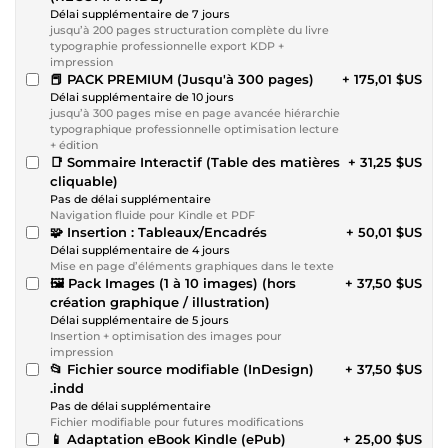
Délai supplémentaire de 7 jours
jusqu’à 200 pages structuration complète du livre
typographie professionnelle export KDP +
impression
📕 PACK PREMIUM (Jusqu'à 300 pages)
+ 175,01 $US
Délai supplémentaire de 10 jours
jusqu’à 300 pages mise en page avancée hiérarchie
typographique professionnelle optimisation lecture
+ édition
📑 Sommaire Interactif (Table des matières
+ 31,25 $US
cliquable)
Pas de délai supplémentaire
Navigation fluide pour Kindle et PDF
🧩 Insertion : Tableaux/Encadrés
+ 50,01 $US
Délai supplémentaire de 4 jours
Mise en page d’éléments graphiques dans le texte
🖼 Pack Images (1 à 10 images) (hors
+ 37,50 $US
création graphique / illustration)
Délai supplémentaire de 5 jours
Insertion + optimisation des images pour
impression
📂 Fichier source modifiable (InDesign)
+ 37,50 $US
.indd
Pas de délai supplémentaire
Fichier modifiable pour futures modifications
📱 Adaptation eBook Kindle (ePub)
+ 25,00 $US