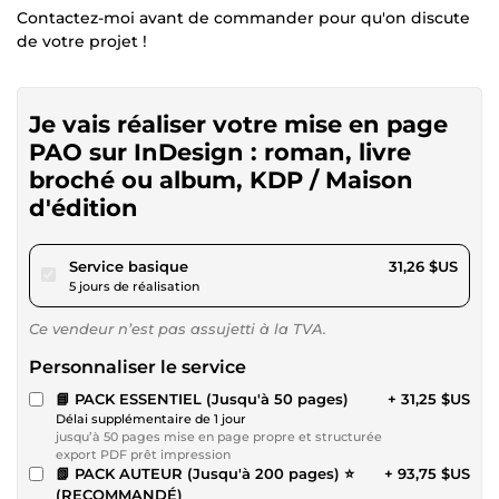
Contactez-moi avant de commander pour qu'on discute
de votre projet !
Je vais réaliser votre mise en page
PAO sur InDesign : roman, livre
broché ou album, KDP / Maison
d'édition
pour 28,80 $US
Service basique
31,26 $US
5 jours de réalisation
Ce vendeur n’est pas assujetti à la TVA.
Personnaliser le service
📘 PACK ESSENTIEL (Jusqu'à 50 pages)
+ 31,25 $US
Délai supplémentaire de 1 jour
jusqu’à 50 pages mise en page propre et structurée
export PDF prêt impression
📗 PACK AUTEUR (Jusqu'à 200 pages) ⭐
+ 93,75 $US
(RECOMMANDÉ)