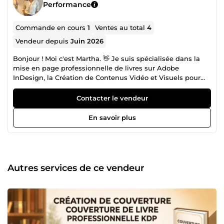
Performance
Commande en cours
1
Ventes au total
4
Vendeur depuis
Juin 2026
Bonjour ! Moi c'est Martha. 👋 Je suis spécialisée dans la
mise en page professionnelle de livres sur Adobe
InDesign, la Création de Contenus Vidéo et Visuels pour
les réseaux sociaux et la rédaction optimisée pour Amazon
KDP. 📚 Mise en page PAO Création de gabarits, styles de
Contacter le vendeur
paragraphes, gestion des folios et titres courants — pour
une mise en page soignée et professionnelle 📖 Amazon
En savoir plus
KDP &amp; Impression Fichiers PDF print-ready aux
normes Amazon KDP et IngramSpark — zéro refus garanti
📑 Sommaire &amp; Table des matières Interactif Table
des matières cliquable pour une navigation fluide sur
liseuses, tablettes et ordinateurs 🌈 Tous Types de Livres
Autres services de ce vendeur
Romans, développement personnel, guides pratiques,
livres jeunesse, albums illustrés — je m'adapte à chaque
univers éditorial avec le même soin et la même rigueur
professionnelle 📝 Styles &amp; Encadrés Création de
chartes typographiques, encadrés éditoriaux et hiérarchie
visuelle claire 🎬 Création de Contenu &amp; Montage