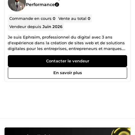
Performance
Commande en cours
0
Vente au total
0
Vendeur depuis
Juin 2026
Je suis Ephraïm, professionnel du digital avec 3 ans
d'expérience dans la création de sites web et de solutions
digitales pour les entreprises, entrepreneurs et marques.
Grâce à ma formation spécialisée dans le digital et à mon
expérience terrain, je conçois des projets web modernes,
Contacter le vendeur
performants et pensés pour générer des résultats concrets.
✔️ Création de sites web professionnels ✔️ Landing pages
En savoir plus
optimisées pour la conversion ✔️ Intégration et
optimisation de contenus ✔️ Accompagnement
personnalisé Chaque projet est traité avec sérieux, rigueur
et souci du détail afin de garantir votre satisfaction.
Confiez-moi votre projet et transformons ensemble vos
idées en résultats.