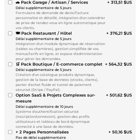
🚗 Pack Garage / Artisan / Services
+ 313,51 $US
Délai supplémentaire de 5 jours
Formulaire de demande de devis/Facture
personnalisé et détaillé, intégration d'un calendrier
de prise de rendez-vous en ligne automatique pour
vos clients.
🍽️ Pack Restaurant / Hôtel
+ 376,21 $US
Délai supplémentaire de 5 jours
Intégration d'un module dynamique de réservation
(tables ou chambres), gestion simplifiée de vos
menus/tarifs en ligne, et espace d'administration
pour gérer les demandes.
🛒 Pack Boutique / E-commerce complet
+ 564,32 $US
Délai supplémentaire de 5 jours
Création d'un catalogue produits dynamique,
gestion de la base de données (stocks, clients),
panier d'achat fluide et tunnel de paiement
sécurisé (Stripe / PayPal).
Option SaaS & Projets Complexes sur-
+ 501,62 $US
mesure
Délai supplémentaire de 10 jours
Système d'authentification sécurisé
(inscription/connexion), gestion des profils
utilisateurs et tableau de bord dynamique
connecté à une base de données.
+ 2 Pages Personnalisées
+ 50,16 $US
Pas de délai supplémentaire