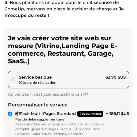
3
-Nous planifions un appel dans le chat sécurisé de
ComeUp, mettons en place le cachier de charge et
Je
m'occupe du reste !
Je vais créer votre site web sur
mesure (Vitrine,Landing Page E-
commerce, Restaurant, Garage,
SaaS..)
pour 57,79 $US
Service basique
62,70 $US
10 jours de réalisation
Ce vendeur n’est pas assujetti à la TVA.
Personnaliser le service
📦Pack Multi-Pages Standard
+ 188,11 $US
RECOMMANDÉ
Pas de délai supplémentaire
Passage d'une seule page à un site vitrine classique
complet (jusqu'à 5 pages : Accueil, À propos, Nos
Services, Galerie/Réalisations, Contact).