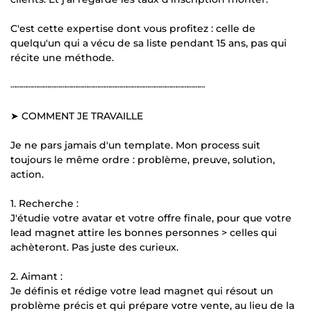
C'est cette expertise dont vous profitez : celle de
quelqu'un qui a vécu de sa liste pendant 15 ans, pas qui
récite une méthode.
┄┄┄┄┄┄┄┄┄┄┄┄┄┄┄┄┄┄┄┄┄┄┄┄┄┄┄┄┄┄┄┄┄┄┄
➤ COMMENT JE TRAVAILLE
Je ne pars jamais d'un template. Mon process suit
toujours le même ordre : problème, preuve, solution,
action.
1. Recherche :
J'étudie votre avatar et votre offre finale, pour que votre
lead magnet attire les bonnes personnes > celles qui
achèteront. Pas juste des curieux.
2. Aimant :
Je définis et rédige votre lead magnet qui résout un
problème précis et qui prépare votre vente, au lieu de la