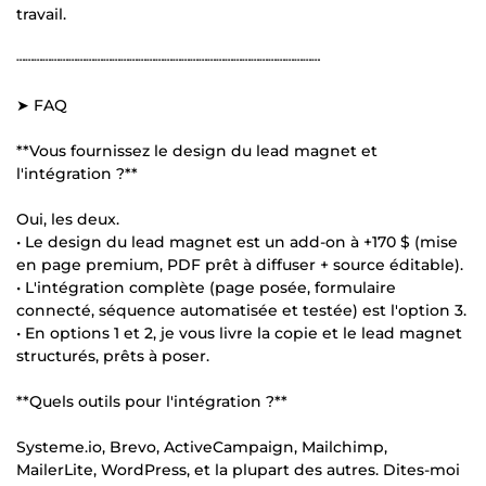
travail.
┄┄┄┄┄┄┄┄┄┄┄┄┄┄┄┄┄┄┄┄┄┄┄┄┄┄┄┄┄┄┄┄┄┄┄
➤ FAQ
**Vous fournissez le design du lead magnet et
l'intégration ?**
Oui, les deux.
• Le design du lead magnet est un add-on à +170 $ (mise
en page premium, PDF prêt à diffuser + source éditable).
• L'intégration complète (page posée, formulaire
connecté, séquence automatisée et testée) est l'option 3.
• En options 1 et 2, je vous livre la copie et le lead magnet
structurés, prêts à poser.
**Quels outils pour l'intégration ?**
Systeme.io, Brevo, ActiveCampaign, Mailchimp,
MailerLite, WordPress, et la plupart des autres. Dites-moi