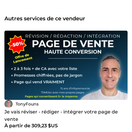
pas qui listent des fonctionnalités. Chaque promesse est
adossée à un chiffre. Chaque copie part de votre prospect
et de ses mots à lui, jamais d'un template. Ce que je ne
Autres services de ce vendeur
fais pas : de la copie générique interchangeable, ni de
fausses promesses. Si votre offre ne tient pas la route, je
vous le dis plutôt que de vous vendre du vent. Mon travail
commence par la recherche (votre avatar, votre offre, vos
concurrents) et finit quand la page se lit d'un trait, du titre
au bouton de commande. Parlons de vos besoins.
TonyFouns
Je vais réviser - rédiger - intégrer votre page de
vente
À partir de 309,23 $US