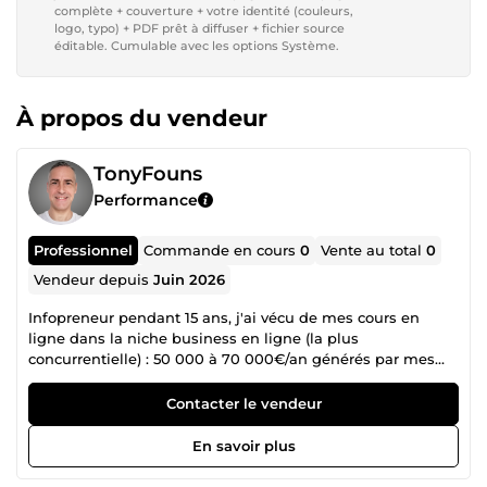
complète + couverture + votre identité (couleurs,
logo, typo) + PDF prêt à diffuser + fichier source
éditable. Cumulable avec les options Système.
À propos du vendeur
TonyFouns
Performance
Professionnel
Commande en cours
0
Vente au total
0
Vendeur depuis
Juin 2026
Infopreneur pendant 15 ans, j'ai vécu de mes cours en
ligne dans la niche business en ligne (la plus
concurrentielle) : 50 000 à 70 000€/an générés par mes
pages et séquences d'emails. Mes pages de capture
convertisse 40 à 50% du trafic, mes pages de vente 2 à 3%
Contacter le vendeur
de ma liste à chaque lancement. Aujourd'hui, j'écris pour
vous les pages que j'écrivais pour moi. Ce que je fais : des
En savoir plus
pages de vente, de capture (landing pages) et des
séquences de mails qui construisent le désir d'acheter,