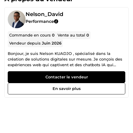
Nelson_David
Performance
Commande en cours
0
Vente au total
0
Vendeur depuis
Juin 2026
Bonjour, je suis Nelson KUADJO , spécialisé dans la
création de solutions digitales sur mesure. Je conçois des
expériences web qui captivent et des chatbots IA qui
convertissent 24h/24, sans effort de votre part. Restaurants,
coachs, consultants, e-commerçants , je vous aide à avoir
Contacter le vendeur
une présence en ligne qui impressionne et un système
qui ne rate aucun prospect. Parmi mes réalisations :
En savoir plus
Structura BTP (site BTP animé structura-btp.vercel.app),
Assounlé Délices (traiteur avec hero animé assounle-
delices.vercel.app), ReCa Beauty &amp; Style (e-commerce
complet avec catalogue et commandes WhatsApp) etc. Ce
que vous gagnez en travaillant avec moi : Un site vitrine
animé, unique, visible sur tous les écrans avec
optimisation SEO Un chatbot IA qui répond, qualifie et
génère des leads à votre place Des livrables clé en main,