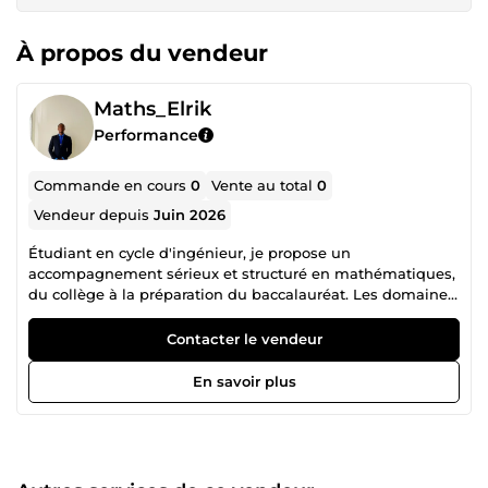
À propos du vendeur
Maths_Elrik
Performance
Commande en cours
0
Vente au total
0
Vendeur depuis
Juin 2026
Étudiant en cycle d'ingénieur, je propose un
accompagnement sérieux et structuré en mathématiques,
du collège à la préparation du baccalauréat. Les domaines
que je couvre sont : algèbre, analyse, probabilités,
arithmétique, géométrie du programme des collèges et
Contacter le vendeur
lycées Chaque séance est adaptée au niveau et aux
objectifs de l'élève. Je privilégie la compréhension des
En savoir plus
fondements avant l'application, afin de construire une
autonomie durable plutôt qu'une simple mémorisation de
méthodes. Sérieux, disponible et rigoureux, je m'engage à
fournir un suivi de qualité dans les délais convenus. Fort
d'une formation exigeante en classe préparatoire aux