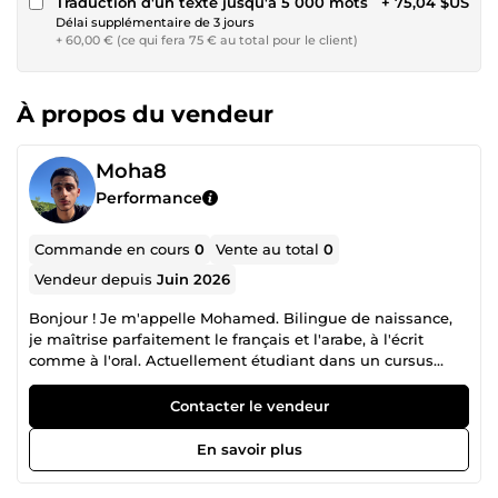
Traduction d'un texte jusqu'à 5 000 mots
+ 75,04 $US
Délai supplémentaire de 3 jours
+ 60,00 € (ce qui fera 75 € au total pour le client)
À propos du vendeur
Moha8
Performance
Commande en cours
0
Vente au total
0
Vendeur depuis
Juin 2026
Bonjour ! Je m'appelle Mohamed. Bilingue de naissance,
je maîtrise parfaitement le français et l'arabe, à l'écrit
comme à l'oral. Actuellement étudiant dans un cursus
scientifique et technique (BUT MT2E), je propose mes
services pour traduire, corriger ou adapter vos textes,
Contacter le vendeur
documents, scripts vidéo ou fiches produits du français
vers l'arabe et inversement. Rigoureux, réactif et à l'écoute,
En savoir plus
je m'engage à vous fournir un travail fluide, naturel et
parfaitement adapté au contexte professionnel. N'hésitez