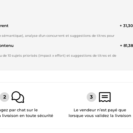
rrent
+ 31,3
n sémantique), analyse d'un concurrent et suggestions de titres pour
contenu
+ 81,3
 de 10 sujets priorisés (impact x effort) et suggestions de titres et de
gez par chat sur le
Le vendeur n’est payé que
a livraison en toute sécurité
lorsque vous validez la livraison