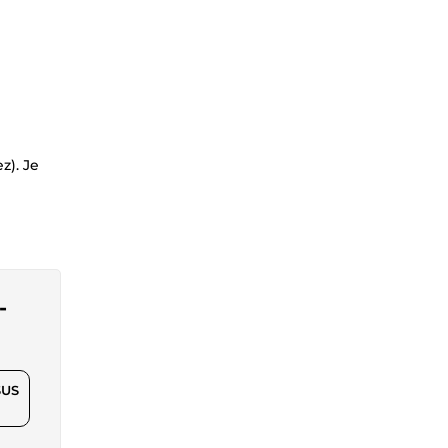
z). Je
-
$US