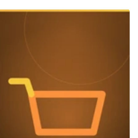
ans
-moi