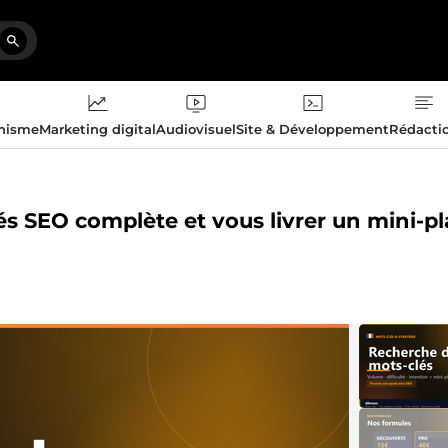
phisme
Marketing digital
Audiovisuel
Site & Développement
Rédacti
és SEO complète et vous livrer un mini-p