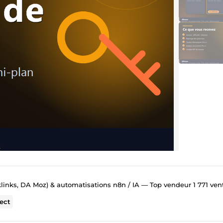
klinks, DA Moz) & automatisations n8n / IA — Top vendeur 1 771 ven
ect