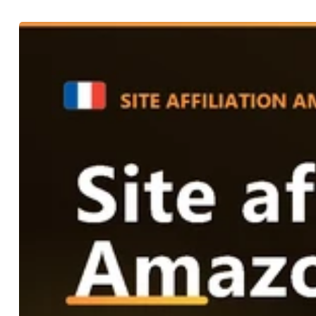
ne promets pas de résultats miracles, je livre un travail 
d'activité freelance et 1 230 retours clients positifs. 💬 Po
via ComeUp Direct.