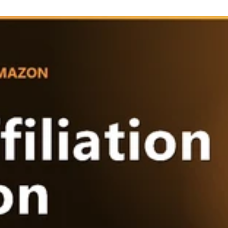
propre dont la qualité parle d'elle-même — comme en témoignent 16 
ur un audit SEO gratuit ou discuter d'un projet sur mesure, contactez