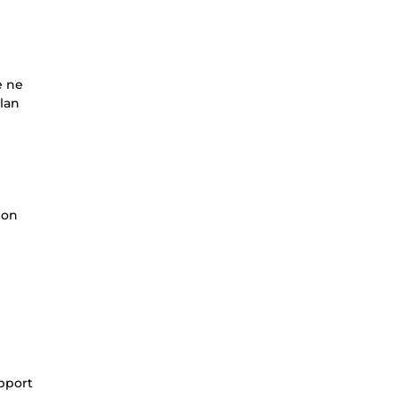
e ne
plan
ion
apport