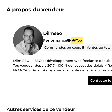
À propos du vendeur
Dilmseo
Performance
Top
Commandes en cours
5
Ventes au tota
Dilm SEO — SEO et développement web freelance depuis 2010
Top vendeur depuis 2017 • 100 % de respect des dél
FRANÇAIS Backlinks pyramidaux haute densité, articles Mast
sans pénalité sur 10 ans et 1 770+ commandes. ⚙️ SEO T
(Service, FAQ, HowTo, BlogPosting), Core Web Vitals, ba
Contacter le
Google Business Profile, citations annuaires, cohérenc
Sites vitrines et applications Astro / TypeScript / Tailwind,
Calendly, Cloudflare Turnstile. Responsive, mode sombre,
web exploitant Claude et GPT-4 : générateurs de contenu s
Magic). ————————————— 🎓 CERTIFICATION Semru
approche : des livrables concrets et mesurables, un suivi t
Autres services de ce vendeur