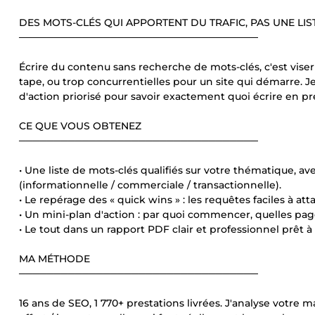
DES MOTS-CLÉS QUI APPORTENT DU TRAFIC, PAS UNE LI
──────────────────────────────────
Écrire du contenu sans recherche de mots-clés, c'est vise
tape, ou trop concurrentielles pour un site qui démarre. J
d'action priorisé pour savoir exactement quoi écrire en pr
CE QUE VOUS OBTENEZ
──────────────────────────────────
• Une liste de mots-clés qualifiés sur votre thématique, a
(informationnelle / commerciale / transactionnelle).
• Le repérage des « quick wins » : les requêtes faciles à a
• Un mini-plan d'action : par quoi commencer, quelles pag
• Le tout dans un rapport PDF clair et professionnel prêt à 
MA MÉTHODE
──────────────────────────────────
16 ans de SEO, 1 770+ prestations livrées. J'analyse votre 