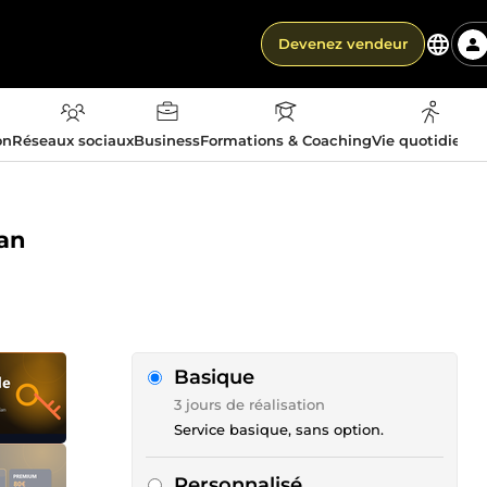
Devenez vendeur
on
Réseaux sociaux
Business
Formations & Coaching
Vie quotidienn
lan
Basique
3 jours de réalisation
Service basique, sans option.
Personnalisé