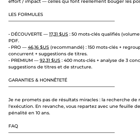
effort / impact — celles qui font réellement bouger les pos
LES FORMULES
──────────────────────────────────
• DÉCOUVERTE —
17,31 $US
: 50 mots-clés qualifiés (volume
PDF.
• PRO —
46,16 $US
(recommandé) : 150 mots-clés + regroup
concurrent + suggestions de titres.
• PREMIUM —
92,31 $US
: 400 mots-clés + analyse de 3 conc
suggestions de titres et de structure.
GARANTIES & HONNÊTETÉ
──────────────────────────────────
Je ne promets pas de résultats miracles : la recherche de 
l'exécution. En revanche, vous repartez avec une feuille de
pénalité en 10 ans.
FAQ
──────────────────────────────────