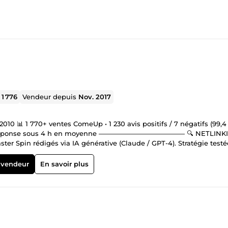
l
1 776
Vendeur depuis
Nov. 2017
 📊 1 770+ ventes ComeUp • 1 230 avis positifs / 7 négatifs (99,4 
ais ⚡ Réponse sous 4 h en moyenne ————————————— 🔍 NETLINK
er Spin rédigés via IA générative (Claude / GPT-4). Stratégie testé
ECHNIQUE &amp; ON-PAGE Audits complets, optimisation Schema.o
lisage sémantique, maillage interne, sitemap. 📍 RÉFÉRENCEMENT L
 vendeur
En savoir plus
e NAP, stratégies multi-implantations. 💻 DÉVELOPPEMENT WEB MO
 hébergés Netlify ou Vercel. Intégrations Stripe Checkout, Resend,
 RGPD complet. 🤖 OUTILS IA SUR MESURE Conception d'application
pinné, rapports automatisés, workflows éditoriaux (MasterSpinner,
sh SEO Fundamentals — avril 2025 ————————————— Mon
ransparent, la précision technique avant l'argumentaire commercial.