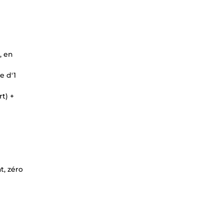
, en
e d'1
t) +
t, zéro