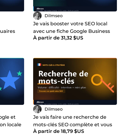
Dilmseo
Je vais booster votre SEO local
uaires
avec une fiche Google Business
À partir de 31,32 $US
AP
optimisée et des backlinks
géolocalisés
Dilmseo
ogle et
Je vais faire une recherche de
on locale
mots-clés SEO complète et vous
À partir de 18,79 $US
usiness
livrer un mini-plan priorisé