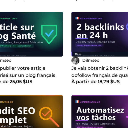
lmseo
Dilmseo
 publier votre article
Je vais obtenir 2 backlin
isé sur un blog français
dofollow français de qua
r de 25,05 $US
À partir de 18,79 $US
t bien-être
articles rédigés livrés e