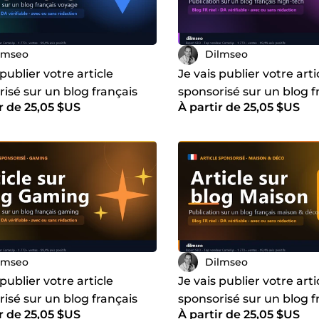
lmseo
Dilmseo
 publier votre article
Je vais publier votre arti
isé sur un blog français
sponsorisé sur un blog f
r de 25,05 $US
À partir de 25,05 $US
 et tourisme
high-tech et informatiq
lmseo
Dilmseo
 publier votre article
Je vais publier votre arti
isé sur un blog français
sponsorisé sur un blog f
r de 25,05 $US
À partir de 25,05 $US
 et jeux vidéo
maison et décoration