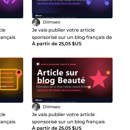
Dilmseo
cle
Je vais publier votre article
rançais
sponsorisé sur un blog français de
À partir de 25,05 $US
ue
votre thématique
Dilmseo
cle
Je vais publier votre article
rançais
sponsorisé sur un blog français
À partir de 25,05 $US
beauté et mode