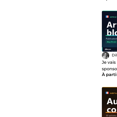
Di
Je vais
sponsor
À parti
santé e