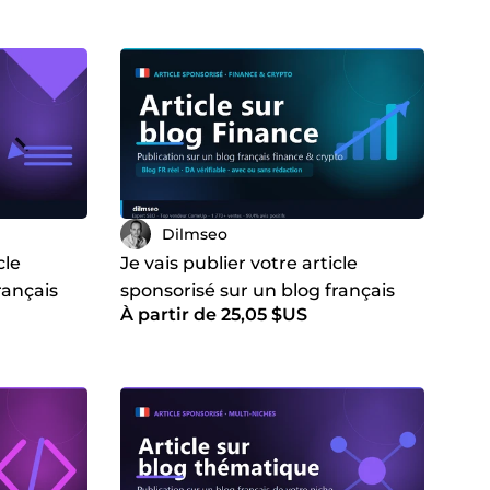
Dilmseo
cle
Je vais publier votre article
rançais
sponsorisé sur un blog français
À partir de 25,05 $US
finance et crypto