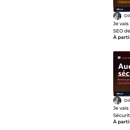
Di
Je vais
SEO de 
À parti
priori
jours
Di
Je vais
Sécuri
À parti
votre s
Profes