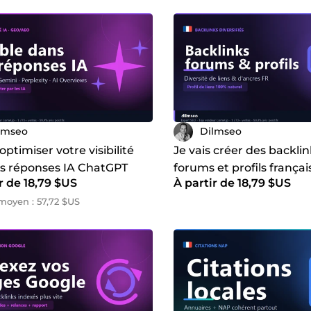
lmseo
Dilmseo
 optimiser votre visibilité
Je vais créer des backli
es réponses IA ChatGPT
forums et profils françai
r de 18,79 $US
À partir de 18,79 $US
 et Google AI Overviews
diversifier votre netlink
oyen : 57,72 $US