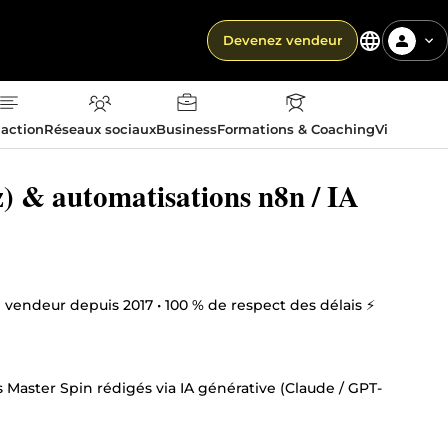
Devenez vendeur
action
Réseaux sociaux
Business
Formations & Coaching
Vie quotid
) & automatisations n8n / IA
op vendeur depuis 2017 • 100 % de respect des délais ⚡
Master Spin rédigés via IA générative (Claude / GPT-
rg (Service, FAQ, HowTo, BlogPosting), Core Web