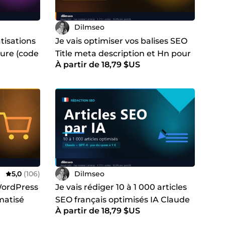
Dilmseo
tisations
Je vais optimiser vos balises SEO
ure (code
Title meta description et Hn pour
À partir de 18,79 $US
une page de votre site
5,0
(106)
Dilmseo
 WordPress
Je vais rédiger 10 à 1 000 articles
matisé
SEO français optimisés IA Claude
À partir de 18,79 $US
s passifs
GPT-4