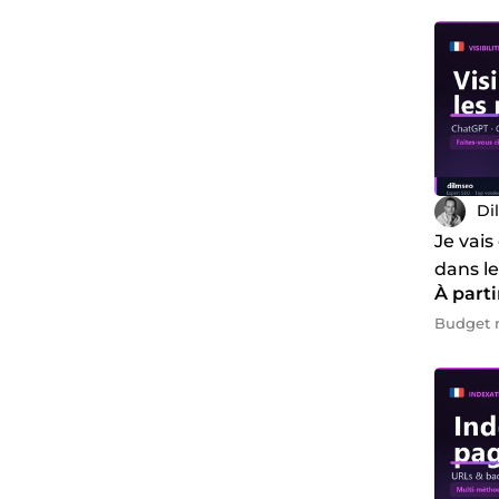
Di
Je vais
dans l
À parti
Gemini
GEO
Budget m