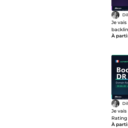
Di
Je vais
backli
À parti
avec re
Di
Je vai
Rating 
À parti
garanti