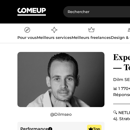
Pour vous
Meilleurs services
Meilleurs freelances
Design &
Expe
— To
Dilm SE
📊 1 770
Répons
————
🔍 NETL
@
Dilmseo
4). Stra
⚙️ SEO 
Performance
Top