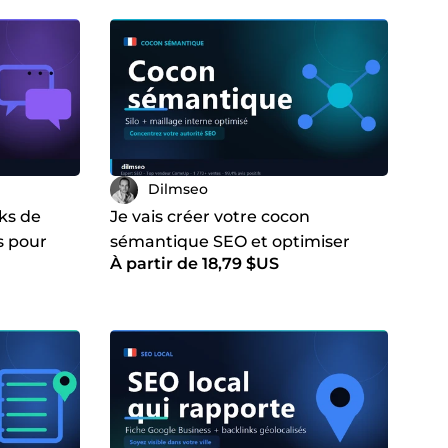
Dilmseo
nks de
Je vais créer votre cocon
s pour
sémantique SEO et optimiser
À partir de 18,79 $US
ing
votre maillage interne