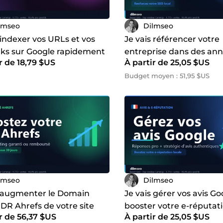
lmseo
Dilmseo
 indexer vos URLs et vos
Je vais référencer votre
nks sur Google rapidement
entreprise dans des ann
r de 18,79 $US
À partir de 25,05 $US
lances et rapport
locaux avec citations N
cohérentes
Budget moyen : 51,95 $US
lmseo
Dilmseo
s augmenter le Domain
Je vais gérer vos avis Go
DR Ahrefs de votre site
booster votre e-réputati
r de 56,37 $US
À partir de 25,05 $US
 avec backlinks white hat
sur votre fiche Google B