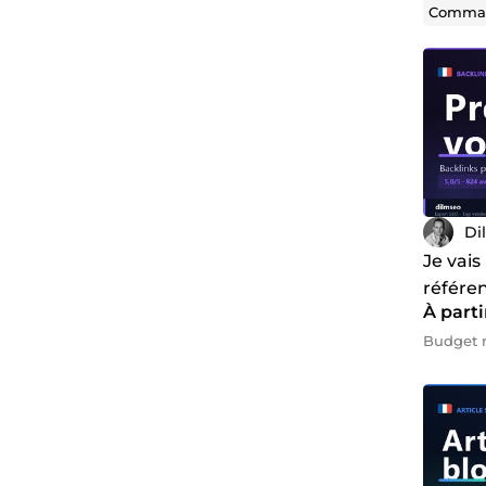
Comman
Di
Je vais
référe
À parti
backli
pénali
Budget 