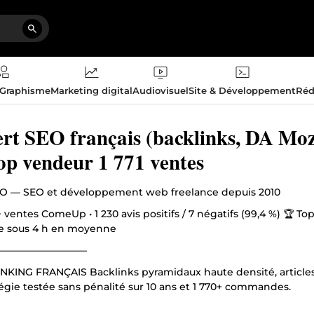
 Graphisme
Marketing digital
Audiovisuel
Site & Développement
Réd
rt SEO français (backlinks, DA Moz
p vendeur 1 771 ventes
O — SEO et développement web freelance depuis 2010
+ ventes ComeUp • 1 230 avis positifs / 7 négatifs (99,4 %) 🏆 T
e sous 4 h en moyenne
—————————
INKING FRANÇAIS Backlinks pyramidaux haute densité, articles 
tégie testée sans pénalité sur 10 ans et 1 770+ commandes.
TECHNIQUE & ON-PAGE Audits complets, optimisation Schema.o