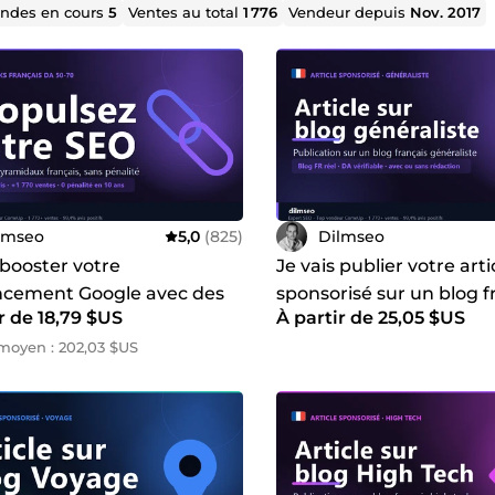
des en cours
5
Ventes au total
1 776
Vendeur depuis
Nov. 2017
lmseo
5,0
(825)
Dilmseo
 booster votre
Je vais publier votre arti
ncement Google avec des
sponsorisé sur un blog f
r de 18,79 $US
À partir de 25,05 $US
nks français DA50-70 sans
généraliste
té
moyen : 202,03 $US