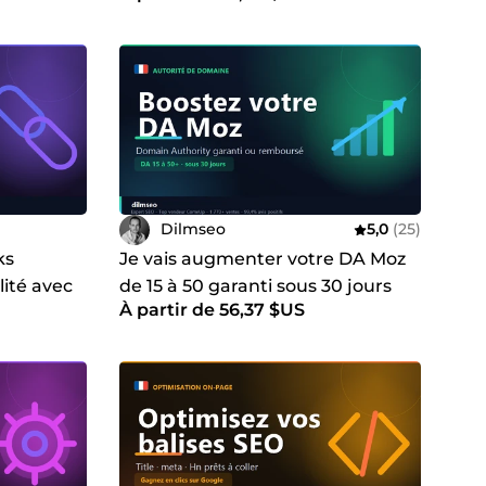
Dilmseo
5,0
(25)
ks
Je vais augmenter votre DA Moz
lité avec
de 15 à 50 garanti sous 30 jours
À partir de 56,37 $US
n 24h
avec des backlinks de qualité