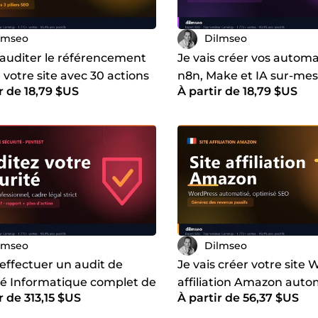
lmseo
Dilmseo
 auditer le référencement
Je vais créer vos automa
votre site avec 30 actions
n8n, Make et IA sur-mes
r de 18,79 $US
À partir de 18,79 $US
sées et roadmap sur 30
custom inclus)
lmseo
Dilmseo
 effectuer un audit de
Je vais créer votre site
té Informatique complet de
affiliation Amazon auto
r de 313,15 $US
À partir de 56,37 $US
ite web - Pentest
pour générer des revenu
sionnel