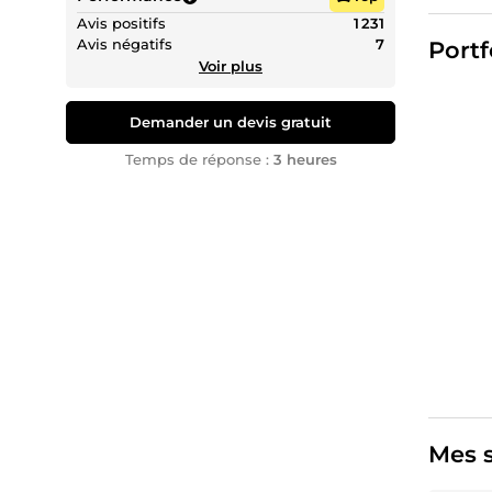
Vitals, 
Avis positifs
1 231
Avis négatifs
7
Portf
📍 RÉFÉ
Voir plus
💻 DÉVE
Intégra
Demander un devis gratuit
🤖 OUTI
Temps de réponse :
3 heures
rapport
————
🎓 CERT
————
Mon appr
commerc
en témoi
💬 Pour
Mes s