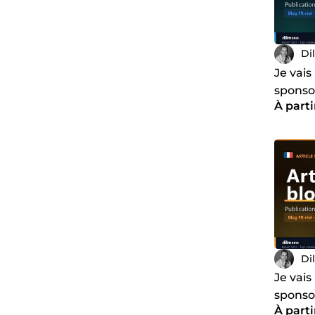
Di
Je vais
sponsor
À parti
voyage
Di
Je vais
sponsor
À parti
gaming