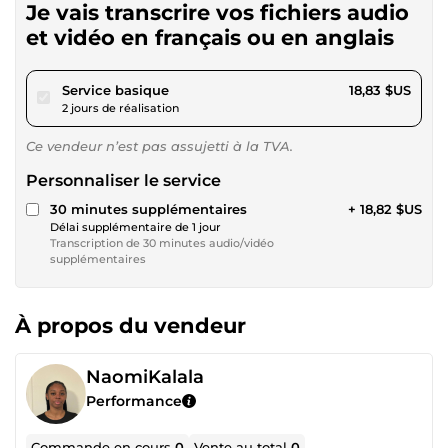
Je vais transcrire vos fichiers audio
et vidéo en français ou en anglais
pour 17,35 $US
Service basique
18,83 $US
2 jours de réalisation
Ce vendeur n’est pas assujetti à la TVA.
Personnaliser le service
30 minutes supplémentaires
+ 18,82 $US
Délai supplémentaire de 1 jour
Transcription de 30 minutes audio/vidéo
supplémentaires
À propos du vendeur
NaomiKalala
Performance
Commande en cours
0
Vente au total
0