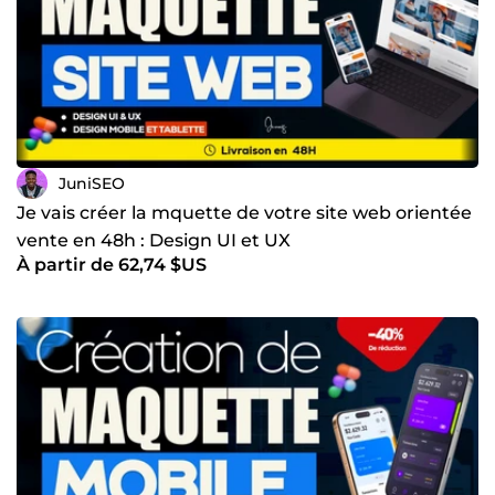
👉 L'annalyse concurrentielle de votre solution 👉 Création
du Userflow et définion du persona Ma mission Mettre en
place une stratégie digitale cohérente, structurée et
performante, afin de : améliorer votre crédibilité
augmenter vos conversions et vos ventes générer des
résultats concrets et mesurables 💬Garantie : **Livraison
rapide et surtout le respect des délais ** ☎️Contactez-moi
pour un devis gratuit sous 24h
JuniSEO
Je vais créer la mquette de votre site web orientée
vente en 48h : Design UI et UX
À partir de 62,74 $US