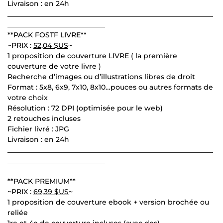
Livraison : en 24h
___________________________________________________________
____________________________
**PACK FOSTF LIVRE**
~PRIX :
52,04 $US
~
1 proposition de couverture LIVRE ( la première
couverture de votre livre )
Recherche d’images ou d’illustrations libres de droit
Format : 5x8, 6x9, 7x10, 8x10…pouces ou autres formats de
votre choix
Résolution : 72 DPI (optimisée pour le web)
2 retouches incluses
Fichier livré : JPG
Livraison : en 24h
___________________________________________________________
____________________________
**PACK PREMIUM**
~PRIX :
69,39 $US
~
1 proposition de couverture ebook + version brochée ou
reliée
1re et 4e de couverture incluses (avec dos)