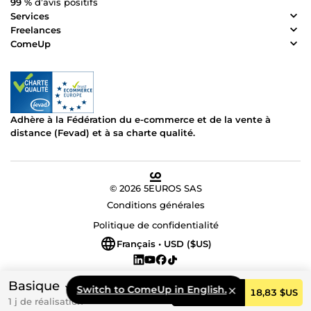
99 %
d’avis positifs
Services
Freelances
ComeUp
Adhère à la Fédération du e-commerce et de la vente à
distance (Fevad) et à sa charte qualité.
© 2026 5EUROS SAS
Conditions générales
Politique de confidentialité
Français • USD ($US)
Basique
Switch to ComeUp in English.
Commander
18,83 $US
1 j de réalisation