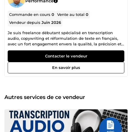
Performance
Commande en cours
0
Vente au total
0
Vendeur depuis
Juin 2026
Je suis freelance débutant spécialisé en transcription
audio, copywriting et réformulation de texte en français,
avec un fort engagement envers la qualité, la précision et
la clarté. En tant que personne mal-voyante, je travaille
efficacement grâce à des matériels et logiciels adaptés.
Contacter le vendeur
Cette spécificité renforce ma concentration, mon sens de
l’écoute et mon attention aux détails, des qualités
En savoir plus
essentielles pour fournir un travail fiable et soigné.
J’accompagne les entrepreneurs, créateurs de contenu et
entreprises dans la transformation de leurs fichiers audio
en textes fidèles, ainsi que dans la rédaction et
l’amélioration de contenus clairs, fluides et convaincants.
Autres services de ce vendeur
Mes services : Transcription audio et vidéo en français
Copywriting (emails, publications, descriptions, contenus
web…) Réformulation de textes pour plus de clarté et
d’impact Relecture, correction et mise en forme de
documents Mes points forts : Excellente capacité d’écoute
et de concentration Très bonne maîtrise du français écrit