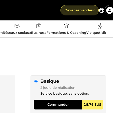
Devenez vendeur
on
Réseaux sociaux
Business
Formations & Coaching
Vie quotidienn
Basique
2 jours de réalisation
Service basique, sans option.
Commander
18,76 $US