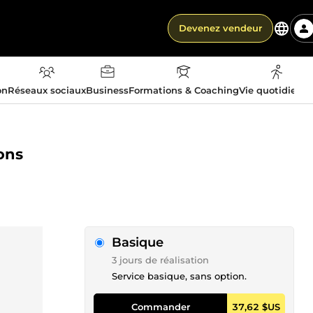
Devenez vendeur
on
Réseaux sociaux
Business
Formations & Coaching
Vie quotidienn
ions
Basique
3 jours de réalisation
Service basique, sans option.
Commander
37,62 $US