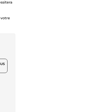
ssitera
 votre
$US