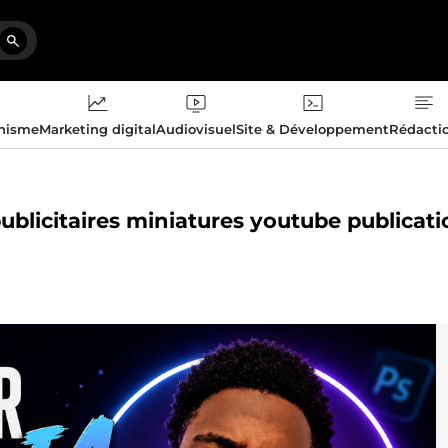
phisme
Marketing digital
Audiovisuel
Site & Développement
Rédacti
 publicitaires miniatures youtube publicat