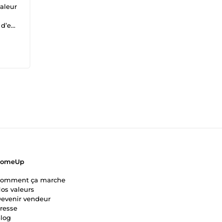
valeur
 d’e-
soigné
ComeUp
omment ça marche
os valeurs
evenir vendeur
resse
log