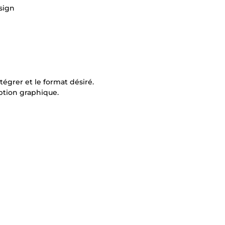
sign
ntégrer et le format désiré.
ception graphique.