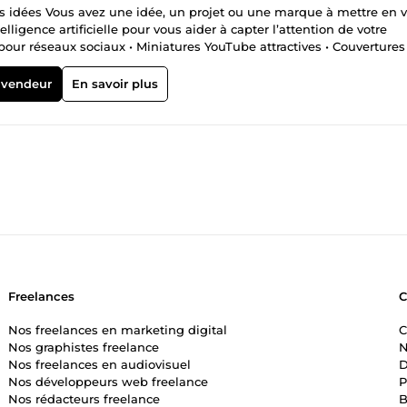
os idées Vous avez une idée, un projet ou une marque à mettre en 
lligence artificielle pour vous aider à capter l’attention de votre
s pour réseaux sociaux • Miniatures YouTube attractives • Couvertures
réatifs et personnages IA ✅ Design moderne et impactant ✅ Travail 
ionnelle ✅ Satisfaction du client au cœur de chaque projet
 vendeur
En savoir plus
marquent les esprits et valorisent votre activité.
Freelances
Nos freelances en marketing digital
C
Nos graphistes freelance
N
Nos freelances en audiovisuel
D
Nos développeurs web freelance
P
Nos rédacteurs freelance
B