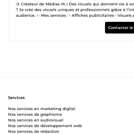
🎨 Créateur de Médias IA | Des visuels qui donnent vie à v
? Je crée des visuels uniques et professionnels grâce à l’inte
audience. ✨ Mes services : • Affiches publicitaires • Visuel
books et livres • Illustrations personnalisées • Concepts c
et adapté à vos besoins ✅ Communication rapide et profess
Contacter le
Transformons ensemble vos idées en visuels mémorables qui 
Services
Nos services en marketing digital
Nos services de graphisme
Nos services en audiovisuel
Nos services de développement web
Nos services de rédaction