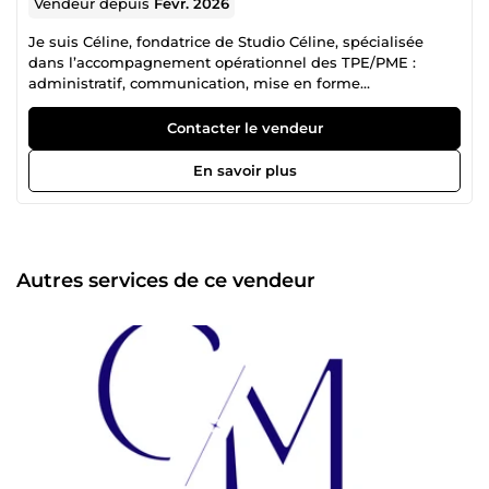
Vendeur depuis
Févr. 2026
Je suis Céline, fondatrice de Studio Céline, spécialisée
dans l’accompagnement opérationnel des TPE/PME :
administratif, communication, mise en forme
professionnelle et gestion de la relation client. J’aide les
entrepreneurs à gagner du temps, à clarifier leurs
Contacter le vendeur
messages et à offrir une expérience client plus fluide et
plus professionnelle. Mes expertises : • Gestion
En savoir plus
administrative &amp; coordination • Mise en forme et
harmonisation de documents (Word, Canva, PDF) •
Communication opérationnelle (supports, messages,
cohérence) • Gestion de la relation client (réponses, suivi,
cadrage) Ce que mes clients apprécient : • un ton
Autres services de ce vendeur
professionnel, clair et humain • une communication
structurée et rassurante • des livrables propres, cohérents
et prêts à l’usage • une vraie capacité à cadrer, organiser et
fluidifier Basée en Essonne, j’accompagne les
entrepreneurs partout en France. Si vous avez besoin d’un
soutien fiable, rapide et professionnel pour vos tâches
quotidiennes, votre communication ou vos échanges
clients, je suis là pour vous. Studio Céline — votre soutien
opérationnel du quotidien.