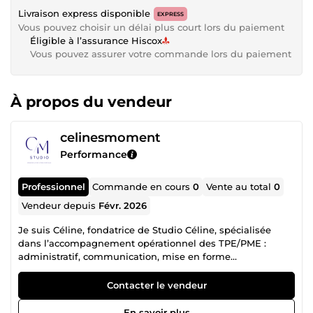
Livraison express disponible
EXPRESS
Vous pouvez choisir un délai plus court lors du paiement
Éligible à l’assurance Hiscox
Vous pouvez assurer votre commande lors du paiement
À propos du vendeur
celinesmoment
Performance
Professionnel
Commande en cours
0
Vente au total
0
Vendeur depuis
Févr. 2026
Je suis Céline, fondatrice de Studio Céline, spécialisée
dans l’accompagnement opérationnel des TPE/PME :
administratif, communication, mise en forme
professionnelle et gestion de la relation client. J’aide les
entrepreneurs à gagner du temps, à clarifier leurs
Contacter le vendeur
messages et à offrir une expérience client plus fluide et
plus professionnelle. Mes expertises : • Gestion
En savoir plus