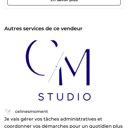
administrative &amp; coordination • Mise en forme et
harmonisation de documents (Word, Canva, PDF) •
Communication opérationnelle (supports, messages,
cohérence) • Gestion de la relation client (réponses, suivi,
cadrage) Ce que mes clients apprécient : • un ton
Autres services de ce vendeur
professionnel, clair et humain • une communication
structurée et rassurante • des livrables propres, cohérents
et prêts à l’usage • une vraie capacité à cadrer, organiser et
fluidifier Basée en Essonne, j’accompagne les
entrepreneurs partout en France. Si vous avez besoin d’un
soutien fiable, rapide et professionnel pour vos tâches
quotidiennes, votre communication ou vos échanges
clients, je suis là pour vous. Studio Céline — votre soutien
opérationnel du quotidien.
celinesmoment
Je vais gérer vos tâches administratives et
coordonner vos démarches pour un quotidien plus