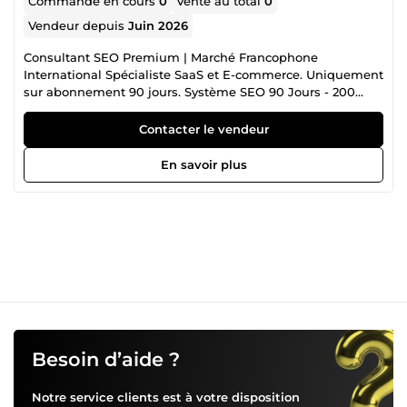
Commande en cours
0
Vente au total
0
Vendeur depuis
Juin 2026
Consultant SEO Premium | Marché Francophone
International Spécialiste SaaS et E-commerce. Uniquement
sur abonnement 90 jours. Système SEO 90 Jours - 200
000F/semaine Je construis votre autorité Google de A à Z.
Inclus: 20 mots-clés ciblés + 8 articles/mois + 15
Contacter le vendeur
backlinks/mois + Reporting hebdo + Stratégie Top 10.
Objectif: +30% Trafic organique en 90 jours. Engagement
En savoir plus
minimum: 90 jours pour des résultats durables. Votre
préoccupation, notre priorité: 1 retouche 100% gratuite
incluse. Objectif: Votre satisfaction. Notre garantie.
Besoin d’aide ?
Notre service clients est à votre disposition