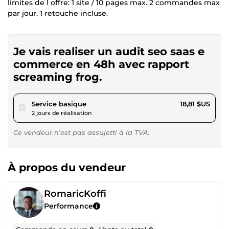
limites de l offre: 1 site / 10 pages max. 2 commandes max
par jour. 1 retouche incluse.
Je vais realiser un audit seo saas e
commerce en 48h avec rapport
screaming frog.
pour 17,34 $US
Service basique
18,81 $US
2 jours de réalisation
Ce vendeur n’est pas assujetti à la TVA.
À propos du vendeur
RomaricKoffi
Performance