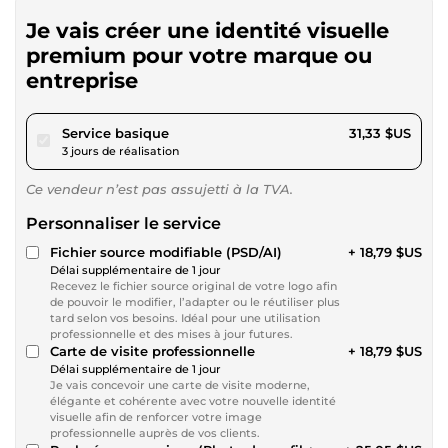
Je vais créer une identité visuelle
premium pour votre marque ou
entreprise
pour 28,87 $US
Service basique
31,33 $US
3 jours de réalisation
Ce vendeur n’est pas assujetti à la TVA.
Personnaliser le service
Fichier source modifiable (PSD/AI)
+ 18,79 $US
Délai supplémentaire de 1 jour
Recevez le fichier source original de votre logo afin
de pouvoir le modifier, l’adapter ou le réutiliser plus
tard selon vos besoins. Idéal pour une utilisation
professionnelle et des mises à jour futures.
Carte de visite professionnelle
+ 18,79 $US
Délai supplémentaire de 1 jour
Je vais concevoir une carte de visite moderne,
élégante et cohérente avec votre nouvelle identité
visuelle afin de renforcer votre image
professionnelle auprès de vos clients.