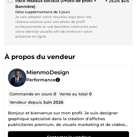
Pack réseaux sociaux (Photo de profil +
+ 25,05 $US
Bannière)
Délai supplémentaire de 2 jours
Je vais adapter votre nouveau logo pour vos
réseaux sociaux avec une photo de profil
professionnelle et une bannière cohérente avec
votre identité visuelle afin de renforcer votre
présence en ligne.
À propos du vendeur
MienmoDesign
Performance
Commande en cours
0
Vente au total
0
Vendeur depuis
Juin 2026
Bonjour et bienvenue sur mon profil. Je suis designer
graphique spécialisé dans la création d’affiches
publicitaires premium, de visuels marketing et de vidéos
promotionnelles IA pour entreprises, restaurants et
commerces. Mon objectif est de transformer vos idées en
Contacter le vendeur