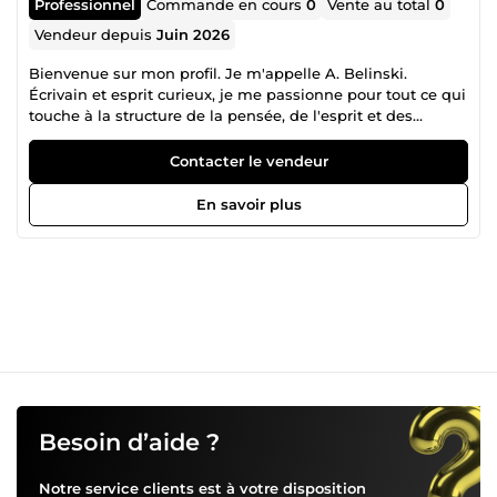
Professionnel
Commande en cours
0
Vente au total
0
Vendeur depuis
Juin 2026
Bienvenue sur mon profil. Je m'appelle A. Belinski.
Écrivain et esprit curieux, je me passionne pour tout ce qui
touche à la structure de la pensée, de l'esprit et des
sociétés : de la philosophie aux neurosciences, en passant
par l'Histoire et la psychologie. C'est également cette
Contacter le vendeur
quête de profondeur qui nourrit mes genres littéraires de
prédilection, qu'il s'agisse de dystopie, de science-fiction,
En savoir plus
de fantasy ou de récits futuristes. Parce que j'explore ces
différents domaines avec rigueur, je mets cette grille de
lecture transdisciplinaire au service de vos écrits. Mon
objectif est de vous apporter une vision riche, singulière et
techniquement documentée pour mettre votre logique
narrative à l'épreuve et vous aider à donner de la densité à
votre ouvrage avant sa publication.
Besoin d’aide ?
Notre service clients est à votre disposition